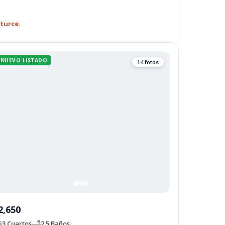
turce
.
NUEVO LISTADO
14 fotos
2,650
3 Cuartos
2.5 Baños