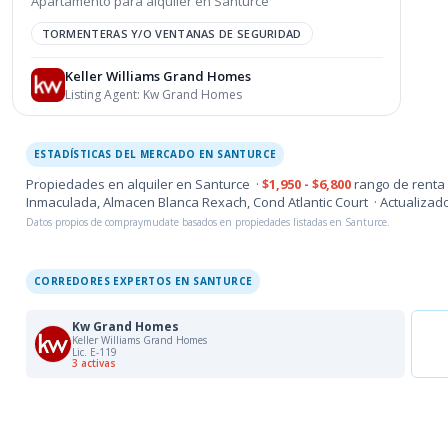
Apartamento para alquiler en Santurce
TORMENTERAS Y/O VENTANAS DE SEGURIDAD
Keller Williams Grand Homes
Listing Agent:
Kw Grand Homes
ESTADÍSTICAS DEL MERCADO EN SANTURCE
Propiedades en alquiler en Santurce ·
$1,950 - $6,800
rango de renta
Inmaculada, Almacen Blanca Rexach, Cond Atlantic Court · Actualizad
Datos propios de compraymudate basados en propiedades listadas en Santurce.
CORREDORES EXPERTOS EN SANTURCE
Kw Grand Homes
Keller Williams Grand Homes
Lic. E-119
3 activas