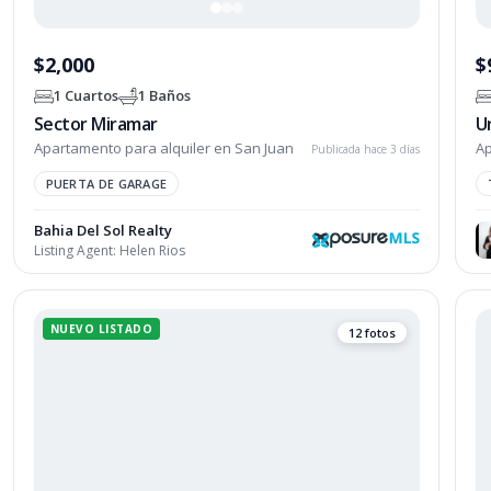
$2,000
$
1 Cuartos
1 Baños
Sector Miramar
U
Apartamento para alquiler en San Juan
Ap
Publicada hace 3 días
PUERTA DE GARAGE
Bahia Del Sol Realty
Listing Agent:
Helen Rios
NUEVO LISTADO
12 fotos