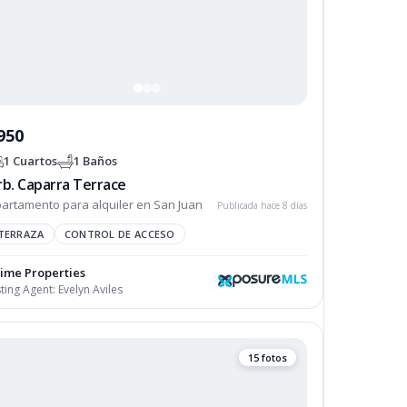
950
1 Cuartos
1 Baños
rb. Caparra Terrace
artamento para alquiler en San Juan
Publicada hace 8 días
TERRAZA
TERRAZA
CONTROL DE ACCESO
ime Properties
sting Agent:
Evelyn Aviles
15 fotos