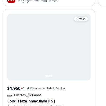
Listing Agent:
Kw Grand Homes
5 fotos
$1,950
Cond. Plaza Inmaculada II, San Juan
✦
3 Cuartos
2 Baños
Cond. Plaza Inmaculada Ii, S J