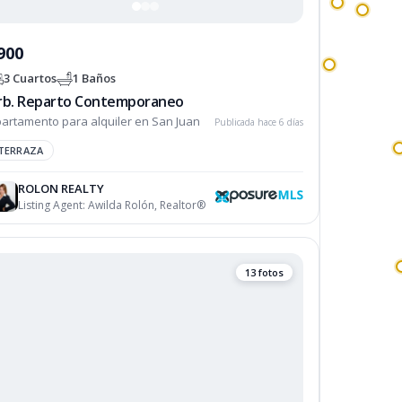
900
3 Cuartos
1 Baños
rb. Reparto Contemporaneo
artamento para alquiler en San Juan
Publicada hace 6 días
TERRAZA
ROLON REALTY
Listing Agent:
Awilda Rolón, Realtor®
13 fotos