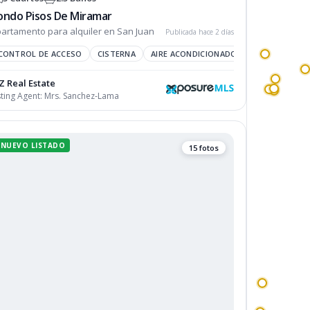
ondo Pisos De Miramar
artamento para alquiler en San Juan
Publicada hace 2 días
CONTROL DE ACCESO
PUERTA DE GARAGE
CISTERNA
AIRE ACONDICIONADO
Z Real Estate
sting Agent:
Mrs. Sanchez-Lama
NUEVO LISTADO
15 fotos