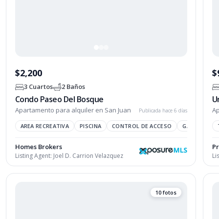
$2,200
$
3 Cuartos
2 Baños
Condo Paseo Del Bosque
U
Apartamento para alquiler en San Juan
Ap
Publicada hace 6 días
AREA RECREATIVA
PISCINA
CONTROL DE ACCESO
GAZEBO
Homes Brokers
Pr
Listing Agent:
Joel D. Carrion Velazquez
Li
10 fotos