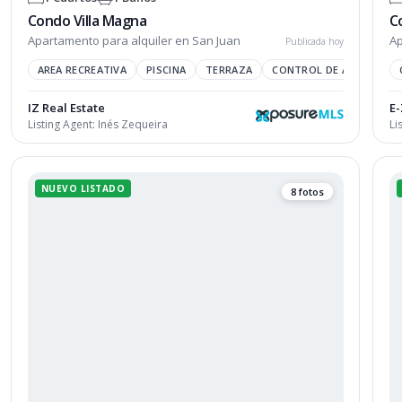
Condo Villa Magna
C
Apartamento para alquiler en San Juan
Ap
Publicada hoy
AREA RECREATIVA
PISCINA
TERRAZA
CONTROL DE ACCESO
IZ Real Estate
E-
Listing Agent:
Inés Zequeira
Li
NUEVO LISTADO
8 fotos