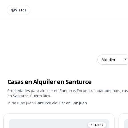
Vistos
Alquiler
Listado actualizado de alqui
Casas en Alquiler en Santurce
Propiedades para alquiler en Santurce. Encuentra apartamentos, casa
en Santurce, Puerto Rico.
Inicio
San Juan
Santurce Alquiler en San Juan
15 fotos