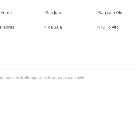
a Verde
San Juan
San Juan Old
 Piedras
Toa Baja
Trujillo Alto
ficar cualquier detalle importante de manera independiente.