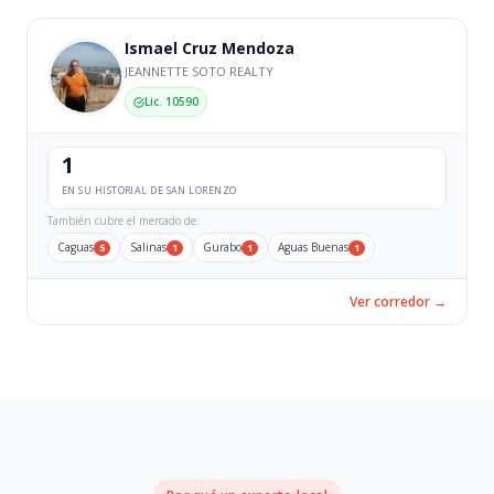
Ismael Cruz Mendoza
JEANNETTE SOTO REALTY
Lic. 10590
1
EN SU HISTORIAL DE SAN LORENZO
También cubre el mercado de:
Caguas
Salinas
Gurabo
Aguas Buenas
5
1
1
1
Ver corredor →