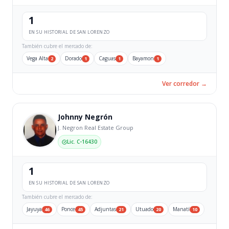
1
EN SU HISTORIAL DE SAN LORENZO
También cubre el mercado de:
Vega Alta
Dorado
Caguas
Bayamon
2
1
1
1
Ver corredor →
Johnny Negrón
J. Negron Real Estate Group
Lic. C-16430
1
EN SU HISTORIAL DE SAN LORENZO
También cubre el mercado de:
Jayuya
Ponce
Adjuntas
Utuado
Manatí
46
45
21
20
10