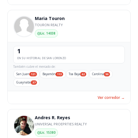
Maria Touron
TOURON REALTY
Lic. 14038
1
EN SU HISTORIAL DE SAN LORENZO
También cubre el mercado de:
San Juan
Bayamón
Toa Baja
Carolina
121
113
62
50
Guaynabo
37
Ver corredor →
Andres R. Reyes
UNIVERSAL PROEPRTIES REALTY
Lic. 15380