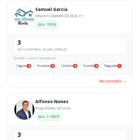
Samuel Garcia
MNUEVO AMANECER REALTY
Lic. 15354
3
EN SU HISTORIAL DE SAN LORENZO
También cubre el mercado de:
Caguas
Humacao
Carolina
Gurabo
Naguabo
4
3
3
2
1
Ver corredor →
Alfonso Nunez
Royal Realty Services
Lic. C-16672
3