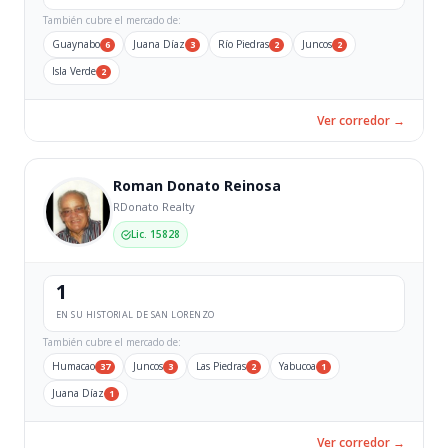
También cubre el mercado de:
Guaynabo
Juana Díaz
Río Piedras
Juncos
6
3
2
2
Isla Verde
2
Ver corredor →
Roman Donato Reinosa
RDonato Realty
Lic. 15828
1
EN SU HISTORIAL DE SAN LORENZO
También cubre el mercado de:
Humacao
Juncos
Las Piedras
Yabucoa
37
3
2
1
Juana Díaz
1
Ver corredor →