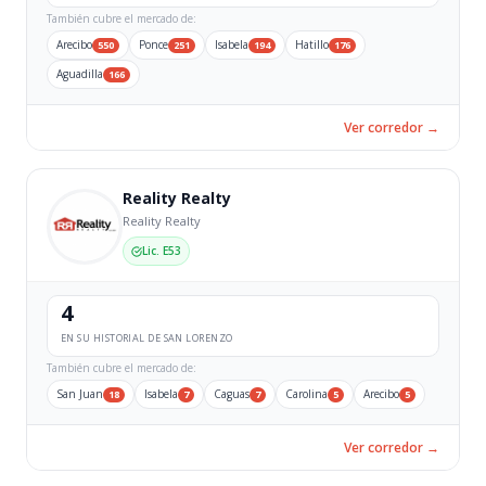
También cubre el mercado de:
Arecibo
Ponce
Isabela
Hatillo
550
251
194
176
Aguadilla
166
Ver corredor →
Reality Realty
Reality Realty
Lic. E53
4
EN SU HISTORIAL DE SAN LORENZO
También cubre el mercado de:
San Juan
Isabela
Caguas
Carolina
Arecibo
18
7
7
5
5
Ver corredor →