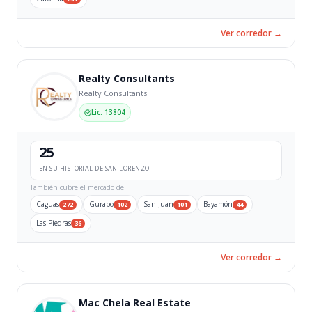
Ver corredor →
Realty Consultants
Realty Consultants
Lic. 13804
25
EN SU HISTORIAL DE SAN LORENZO
También cubre el mercado de:
Caguas
Gurabo
San Juan
Bayamón
272
102
101
44
Las Piedras
36
Ver corredor →
Mac Chela Real Estate