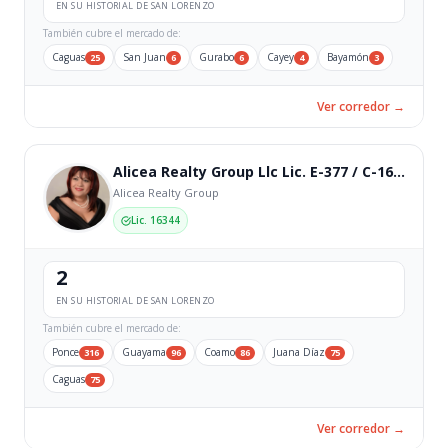
EN SU HISTORIAL DE SAN LORENZO
También cubre el mercado de:
Caguas
San Juan
Gurabo
Cayey
Bayamón
25
6
6
4
3
Ver corredor →
Alicea Realty Group Llc Lic. E-377 / C-16344
Alicea Realty Group
Lic. 16344
2
EN SU HISTORIAL DE SAN LORENZO
También cubre el mercado de:
Ponce
Guayama
Coamo
Juana Díaz
316
96
86
75
Caguas
75
Ver corredor →