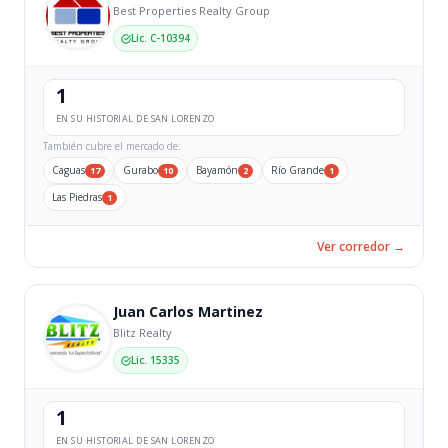
Best Properties Realty Group
Lic. C-10394
1
EN SU HISTORIAL DE SAN LORENZO
También cubre el mercado de:
Caguas
Gurabo
Bayamón
Río Grande
17
10
2
1
Las Piedras
1
Ver corredor →
Juan Carlos Martinez
Blitz Realty
Lic. 15335
1
EN SU HISTORIAL DE SAN LORENZO