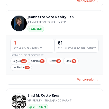
Ver corredor →
Jeannette Soto Realty Csp
JEANNETTE SOTO REALTY CSP
Lic. E124
1
61
ACTIVAS EN SAN LORENZO
EN SU HISTORIAL DE SAN LORENZO
También cubre el mercado de:
Caguas
Gurabo
Juncos
Cidra
443
83
66
52
Las Piedras
49
Ver corredor →
Enid M. Cotto Rios
VIP REALTY - TRABAJANDO PARA T
Lic. C-18271