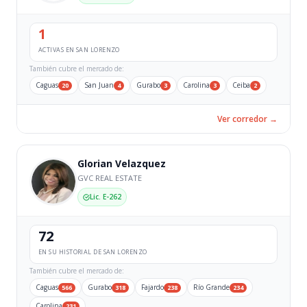
1
ACTIVAS EN SAN LORENZO
También cubre el mercado de:
Caguas
San Juan
Gurabo
Carolina
Ceiba
20
4
3
3
2
Ver corredor →
Glorian Velazquez
GVC REAL ESTATE
Lic. E-262
72
EN SU HISTORIAL DE SAN LORENZO
También cubre el mercado de:
Caguas
Gurabo
Fajardo
Río Grande
566
318
238
234
Carolina
231