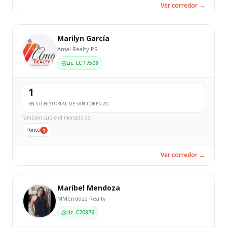
Ver corredor →
Marilyn García
Amal Realty PR
Lic. LC 17508
1
EN SU HISTORIAL DE SAN LORENZO
También cubre el mercado de:
Ponce
1
Ver corredor →
Maribel Mendoza
MMendoza Realty
Lic. C20876