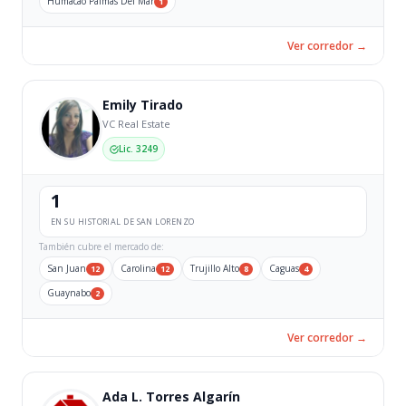
Humacao Palmas Del Mar
1
Ver corredor →
Emily Tirado
VC Real Estate
Lic. 3249
1
EN SU HISTORIAL DE SAN LORENZO
También cubre el mercado de:
San Juan
Carolina
Trujillo Alto
Caguas
12
12
8
4
Guaynabo
2
Ver corredor →
Ada L. Torres Algarín