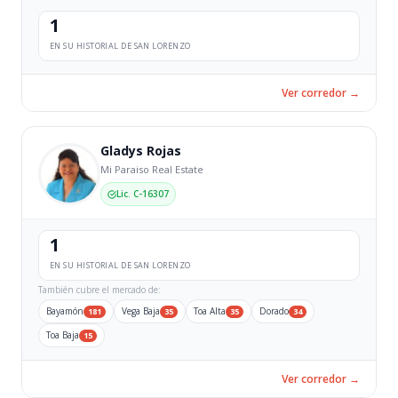
1
EN SU HISTORIAL DE SAN LORENZO
Ver corredor →
Gladys Rojas
Mi Paraiso Real Estate
Lic. C-16307
1
EN SU HISTORIAL DE SAN LORENZO
También cubre el mercado de:
Bayamón
Vega Baja
Toa Alta
Dorado
181
35
35
34
Toa Baja
15
Ver corredor →