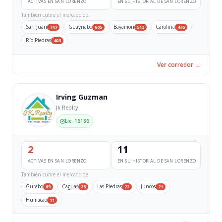
ACTIVAS EN SAN LORENZO
EN SU HISTORIAL DE SAN LORENZO
También cubre el mercado de:
San Juan
Guaynabo
Bayamon
Carolina
747
605
513
446
Río Piedras
403
Ver corredor →
Irving Guzman
Jk Realty
Lic. 16186
2
11
ACTIVAS EN SAN LORENZO
EN SU HISTORIAL DE SAN LORENZO
También cubre el mercado de:
Gurabo
Caguas
Las Piedras
Juncos
69
25
22
21
Humacao
11