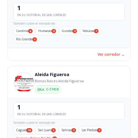
1
EN SU HISTORIAL DE SAN LORENZO
También cubre el mercado de:
Carolina
Humacao
Gurabo
Yabucoa
6
3
3
1
Río Grande
1
Ver corredor →
Aleida Figueroa
Bienes Raices Aleida Figueroa
Lic. C-17419
1
EN SU HISTORIAL DE SAN LORENZO
También cubre el mercado de:
Caguas
San Juan
Salinas
Las Piedras
10
1
1
1