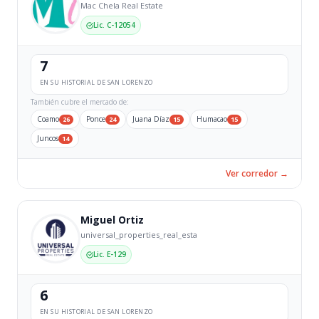
Mac Chela Real Estate
Lic. C-12054
7
EN SU HISTORIAL DE SAN LORENZO
También cubre el mercado de:
Coamo
Ponce
Juana Díaz
Humacao
26
24
15
15
Juncos
14
Ver corredor →
Miguel Ortiz
universal_properties_real_esta
Lic. E-129
6
EN SU HISTORIAL DE SAN LORENZO