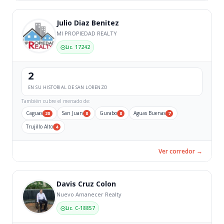
Julio Diaz Benitez
MI PROPIEDAD REALTY
Lic. 17242
2
EN SU HISTORIAL DE SAN LORENZO
También cubre el mercado de:
Caguas
San Juan
Gurabo
Aguas Buenas
20
8
8
7
Trujillo Alto
4
Ver corredor →
Davis Cruz Colon
Nuevo Amanecer Realty
Lic. C-18857