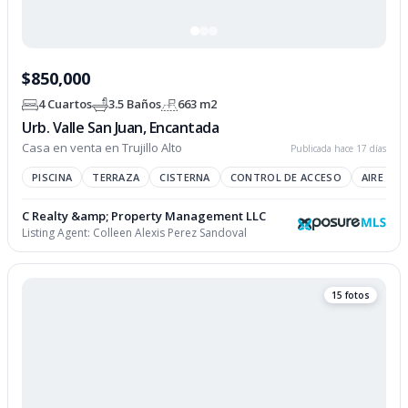
$850,000
4 Cuartos
3.5 Baños
663 m2
Urb. Valle San Juan, Encantada
Casa en venta en Trujillo Alto
Publicada hace 17 días
PISCINA
TERRAZA
CISTERNA
CONTROL DE ACCESO
AIRE AC
C Realty &amp; Property Management LLC
Listing Agent:
Colleen Alexis Perez Sandoval
15 fotos