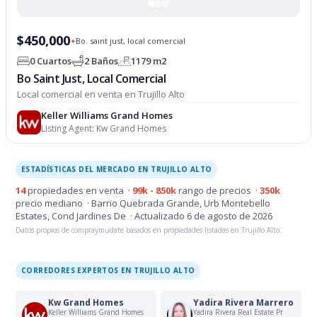
$450,000
Bo. saint just, local comercial
✦
0 Cuartos
2 Baños
1179 m2
Bo Saint Just, Local Comercial
Local comercial en venta en Trujillo Alto
Keller Williams Grand Homes
Listing Agent:
Kw Grand Homes
ESTADÍSTICAS DEL MERCADO EN TRUJILLO ALTO
14
propiedades en venta ·
99k - 850k
rango de precios ·
350k
precio mediano · Barrio Quebrada Grande, Urb Montebello
Estates, Cond Jardines De · Actualizado 6 de agosto de 2026
Datos propios de compraymudate basados en propiedades listadas en Trujillo Alto.
CORREDORES EXPERTOS EN TRUJILLO ALTO
Kw Grand Homes
Yadira Rivera Marrero
Keller Williams Grand Homes
Yadira Rivera Real Estate Pr