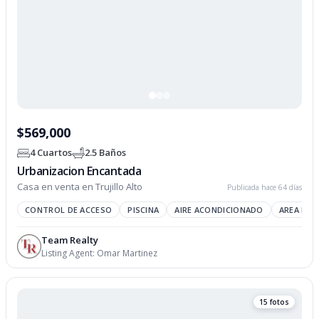
$569,000
4 Cuartos
2.5 Baños
Urbanizacion Encantada
Casa en venta en Trujillo Alto
Publicada hace 64 días
CONTROL DE ACCESO
PISCINA
AIRE ACONDICIONADO
AREA REC
Team Realty
Listing Agent:
Omar Martinez
15 fotos