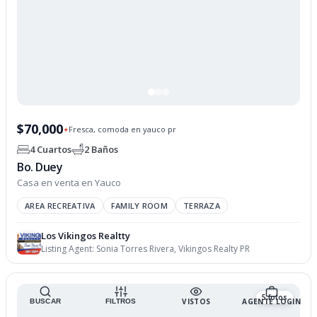
$70,000
Fresca, comoda en yauco pr
✦
4 Cuartos
2 Baños
Bo. Duey
Casa en venta en Yauco
AREA RECREATIVA
FAMILY ROOM
TERRAZA
Los Vikingos Realtty
Listing Agent:
Sonia Torres Rivera, Vikingos Realty PR
5 fotos
VISTOS
AGENTE LOGIN
BUSCAR
FILTROS