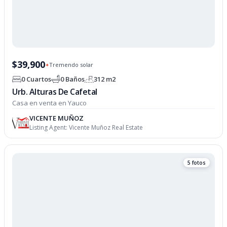
$39,900
Tremendo solar
✦
0 Cuartos
0 Baños
312 m2
Urb. Alturas De Cafetal
Casa en venta en Yauco
VICENTE MUÑOZ
Listing Agent:
Vicente Muñoz Real Estate
5 fotos