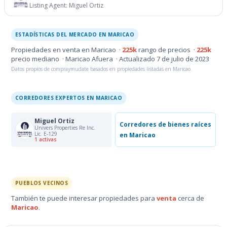
Listing Agent:
Miguel Ortiz
ESTADÍSTICAS DEL MERCADO EN MARICAO
Propiedades en venta en Maricao ·
225k
rango de precios ·
225k
precio mediano · Maricao Afuera · Actualizado 7 de julio de 2023
Datos propios de compraymudate basados en propiedades listadas en Maricao.
CORREDORES EXPERTOS EN MARICAO
Miguel Ortiz
Corredores de bienes raíces
Univers Properties Re Inc.
Lic. E-129
en Maricao
1 activas
PUEBLOS VECINOS
También te puede interesar propiedades para
venta
cerca de
Maricao
.