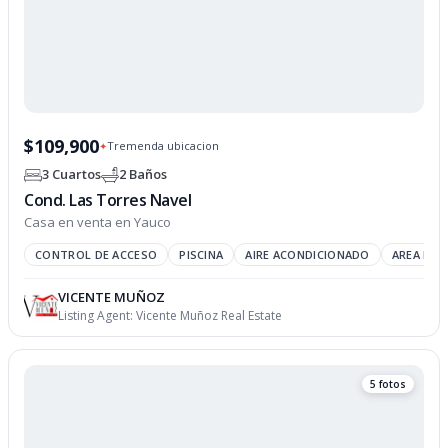
$109,900
Tremenda ubicacion
✦
3 Cuartos
2 Baños
Cond. Las Torres Navel
Casa en venta en Yauco
CONTROL DE ACCESO
PISCINA
AIRE ACONDICIONADO
AREA REC
VICENTE MUÑOZ
Listing Agent:
Vicente Muñoz Real Estate
5 fotos