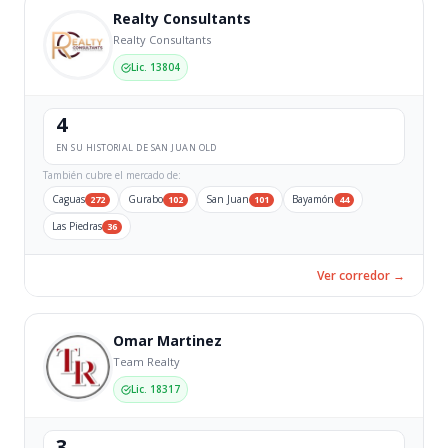
Realty Consultants
Realty Consultants
Lic. 13804
4
EN SU HISTORIAL DE SAN JUAN OLD
También cubre el mercado de:
Caguas
Gurabo
San Juan
Bayamón
272
102
101
44
Las Piedras
36
Ver corredor →
Omar Martinez
Team Realty
Lic. 18317
3