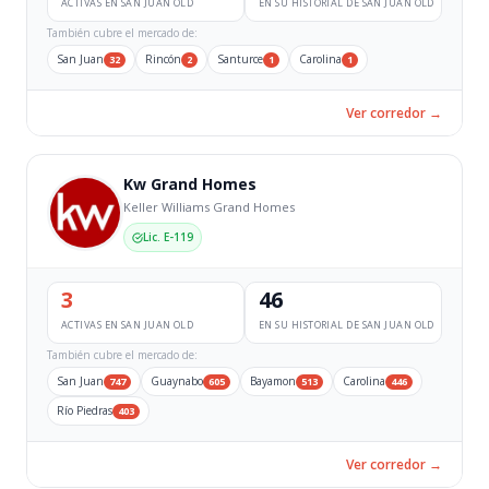
ACTIVAS EN SAN JUAN OLD
EN SU HISTORIAL DE SAN JUAN OLD
También cubre el mercado de:
San Juan
Rincón
Santurce
Carolina
32
2
1
1
Ver corredor →
Kw Grand Homes
Keller Williams Grand Homes
Lic. E-119
3
46
ACTIVAS EN SAN JUAN OLD
EN SU HISTORIAL DE SAN JUAN OLD
También cubre el mercado de:
San Juan
Guaynabo
Bayamon
Carolina
747
605
513
446
Río Piedras
403
Ver corredor →