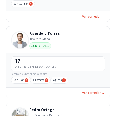
San German
1
Ver corredor →
Ricardo L Torres
iBrokers Global
Lic. C-17849
17
EN SU HISTORIAL DE SAN JUAN OLD
También cubre el mercado de:
San Juan
Guayama
Aguada
6
1
1
Ver corredor →
Pedro Ortega
Old San Juan - Real Estate