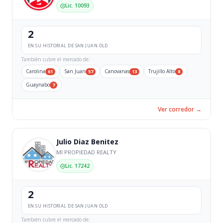
Lic. 10093
2
EN SU HISTORIAL DE SAN JUAN OLD
También cubre el mercado de:
Carolina
San Juan
Canovanas
Trujillo Alto
61
57
13
8
Guaynabo
7
Ver corredor →
Julio Diaz Benitez
MI PROPIEDAD REALTY
Lic. 17242
2
EN SU HISTORIAL DE SAN JUAN OLD
También cubre el mercado de: