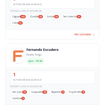
ACTIVAS EN SAN JUAN OLD
También cubre el mercado de:
Caguas
Gurabo
Juncos
San Lorenzo
443
83
66
61
Cidra
52
Ver corredor →
Fernando Escudero
Realty Kings
Lic. 16126
1
ACTIVAS EN SAN JUAN OLD
También cubre el mercado de:
San Juan
Guaynabo
Bayamón
Trujillo Alto
82
28
9
8
Carolina
6