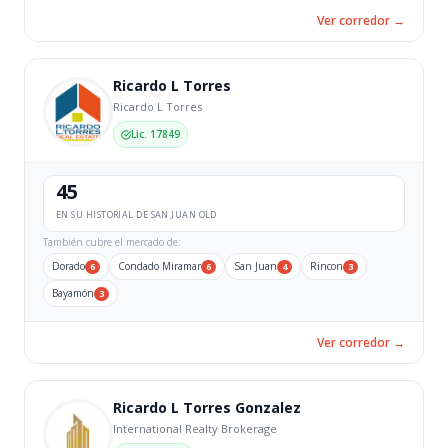
Ver corredor →
Ricardo L Torres
Ricardo L Torres
Lic. 17849
45
EN SU HISTORIAL DE SAN JUAN OLD
También cubre el mercado de:
Dorado
Condado Miramar
San Juan
Rincon
6
6
4
3
Bayamón
3
Ver corredor →
Ricardo L Torres Gonzalez
International Realty Brokerage