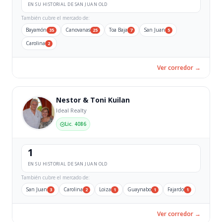
EN SU HISTORIAL DE SAN JUAN OLD
También cubre el mercado de:
Bayamón
Canovanas
Toa Baja
San Juan
35
25
7
5
Carolina
2
Ver corredor →
Nestor & Toni Kuilan
Ideal Realty
Lic. 4086
1
EN SU HISTORIAL DE SAN JUAN OLD
También cubre el mercado de:
San Juan
Carolina
Loiza
Guaynabo
Fajardo
3
2
1
1
1
Ver corredor →