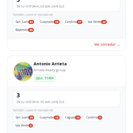
EN SU HISTORIAL DE SAN JUAN OLD
También cubre el mercado de:
San Juan
Guaynabo
Carolina
Isla Verde
82
68
67
42
Bayamón
38
Ver corredor →
Antonio Arrieta
Arrieta Realty group
Lic. 11404
3
EN SU HISTORIAL DE SAN JUAN OLD
También cubre el mercado de:
San Juan
Guaynabo
Caguas
Carolina
26
10
10
5
Isla Verde
2