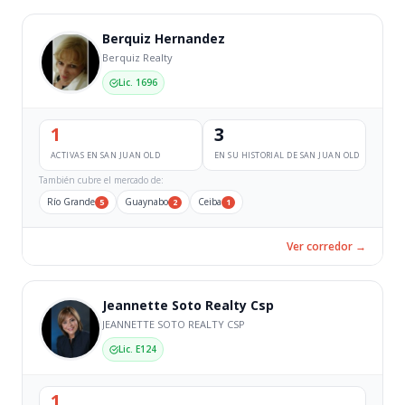
Berquiz Hernandez
Berquiz Realty
Lic. 1696
1
3
ACTIVAS EN SAN JUAN OLD
EN SU HISTORIAL DE SAN JUAN OLD
También cubre el mercado de:
Río Grande
Guaynabo
Ceiba
5
2
1
Ver corredor →
Jeannette Soto Realty Csp
JEANNETTE SOTO REALTY CSP
Lic. E124
1