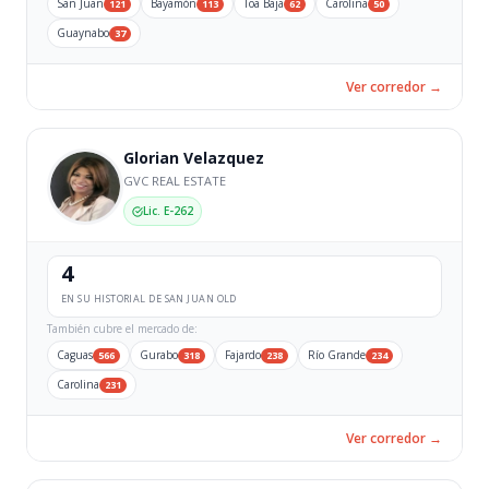
San Juan
Bayamón
Toa Baja
Carolina
121
113
62
50
Guaynabo
37
Ver corredor →
Glorian Velazquez
GVC REAL ESTATE
Lic. E-262
4
EN SU HISTORIAL DE SAN JUAN OLD
También cubre el mercado de:
Caguas
Gurabo
Fajardo
Río Grande
566
318
238
234
Carolina
231
Ver corredor →