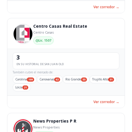
Ver corredor →
Centro Casas Real Estate
Centro Casas
Lic. 1507
3
EN SU HISTORIAL DE SAN JUAN OLD
También cubre el mercado de:
Carolina
Canovanas
Rio Grande
Trujillo Alto
109
62
55
31
Loiza
21
Ver corredor →
News Properties P R
News Properties