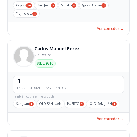
Caguas
San Juan
Gurabo
Aguas Buenas
20
8
8
7
Trujillo Alto
4
Ver corredor →
Carlos Manuel Perez
Vip Realty
Lic. 9510
1
EN SU HISTORIAL DE SAN JUAN OLD
También cubre el mercado de:
San Juan
OLD SAN JUAN
PUERTO
OLD SAN JUAN
1
1
1
Ver corredor →