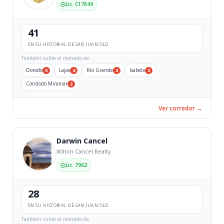
Lic. C17849
41
EN SU HISTORIAL DE SAN JUAN OLD
También cubre el mercado de:
Dorado
Lajas
Rio Grande
Isabela
5
4
3
2
Condado Miramar
2
Ver corredor →
Darwin Cancel
Wilton Cancel Realty
Lic. 7962
28
EN SU HISTORIAL DE SAN JUAN OLD
También cubre el mercado de: