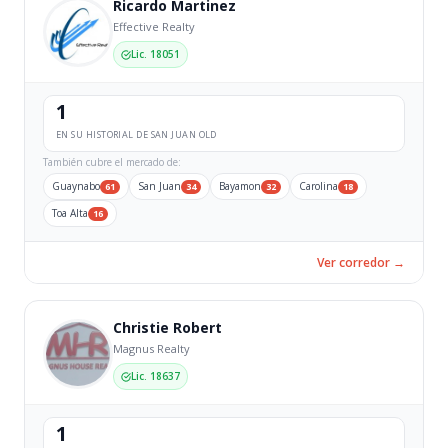
Ricardo Martinez
Effective Realty
Lic. 18051
1
EN SU HISTORIAL DE SAN JUAN OLD
También cubre el mercado de:
Guaynabo
San Juan
Bayamon
Carolina
61
34
32
18
Toa Alta
16
Ver corredor →
Christie Robert
Magnus Realty
Lic. 18637
1