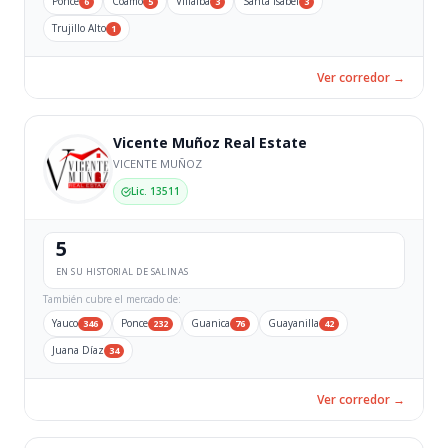
Ponce
Coamo
Villalba
Santa Isabel
6
5
3
3
Trujillo Alto
1
Ver corredor →
Vicente Muñoz Real Estate
VICENTE MUÑOZ
Lic. 13511
5
EN SU HISTORIAL DE SALINAS
También cubre el mercado de:
Yauco
Ponce
Guanica
Guayanilla
346
232
76
42
Juana Díaz
34
Ver corredor →