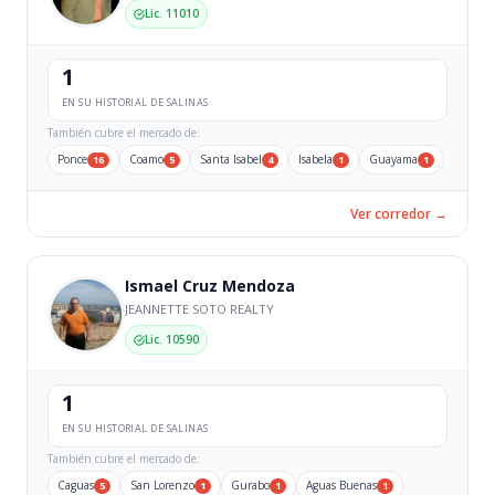
Lic. 11010
1
EN SU HISTORIAL DE SALINAS
También cubre el mercado de:
Ponce
Coamo
Santa Isabel
Isabela
Guayama
16
5
4
1
1
Ver corredor →
Ismael Cruz Mendoza
JEANNETTE SOTO REALTY
Lic. 10590
1
EN SU HISTORIAL DE SALINAS
También cubre el mercado de:
Caguas
San Lorenzo
Gurabo
Aguas Buenas
5
1
1
1