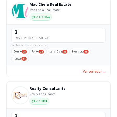
Mac Chela Real Estate
Mac Chela Real Estate
Lic. C-12054
3
EN SU HISTORIAL DE SALINAS
También cubre el mercado de:
Coamo
Ponce
Juana Díaz
Humacao
26
24
15
15
Juncos
14
Ver corredor →
Realty Consultants
Realty Consultants
Lic. 13804
3