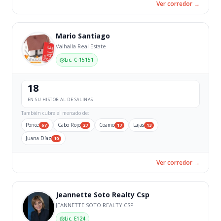
Ver corredor →
Mario Santiago
Valhalla Real Estate
Lic. C-15151
18
EN SU HISTORIAL DE SALINAS
También cubre el mercado de:
Ponce
Cabo Rojo
Coamo
Lajas
67
27
17
13
Juana Díaz
10
Ver corredor →
Jeannette Soto Realty Csp
JEANNETTE SOTO REALTY CSP
Lic. E124