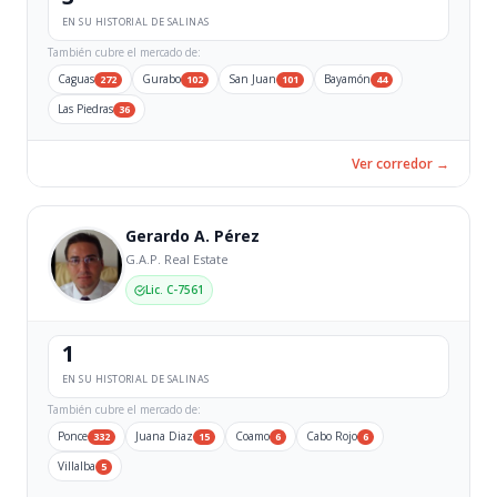
EN SU HISTORIAL DE SALINAS
También cubre el mercado de:
Caguas
Gurabo
San Juan
Bayamón
272
102
101
44
Las Piedras
36
Ver corredor →
Gerardo A. Pérez
G.A.P. Real Estate
Lic. C-7561
1
EN SU HISTORIAL DE SALINAS
También cubre el mercado de:
Ponce
Juana Diaz
Coamo
Cabo Rojo
332
15
6
6
Villalba
5