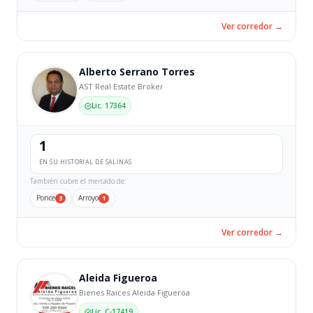
Ver corredor →
Alberto Serrano Torres
AST Real Estate Broker
Lic. 17364
1
EN SU HISTORIAL DE SALINAS
También cubre el mercado de:
Ponce
Arroyo
3
1
Ver corredor →
Aleida Figueroa
Bienes Raices Aleida Figueroa
Lic. C-17419