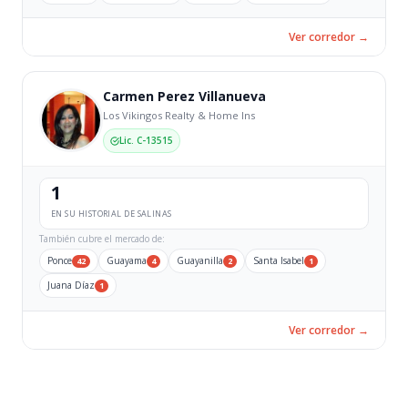
Ver corredor →
Carmen Perez Villanueva
Los Vikingos Realty & Home Ins
Lic. C-13515
1
EN SU HISTORIAL DE SALINAS
También cubre el mercado de:
Ponce
Guayama
Guayanilla
Santa Isabel
42
4
2
1
Juana Díaz
1
Ver corredor →