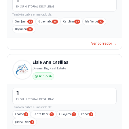
EN SU HISTORIAL DE SALINAS
También cubre el mercado de:
San Juan
Guaynabo
Carolina
Isla Verde
82
68
67
42
Bayamón
38
Ver corredor →
Elsie Ann Casillas
Dream Big Real Estate
Lic. 17776
1
EN SU HISTORIAL DE SALINAS
También cubre el mercado de:
Coamo
Santa Isabel
Guayama
Ponce
8
3
2
1
Juana Díaz
1