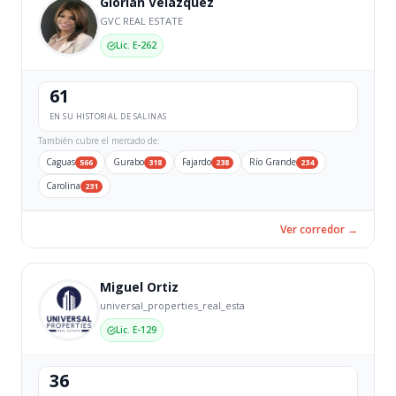
Glorian Velazquez
GVC REAL ESTATE
Lic. E-262
61
EN SU HISTORIAL DE SALINAS
También cubre el mercado de:
Caguas
Gurabo
Fajardo
Río Grande
566
318
238
234
Carolina
231
Ver corredor →
Miguel Ortiz
universal_properties_real_esta
Lic. E-129
36