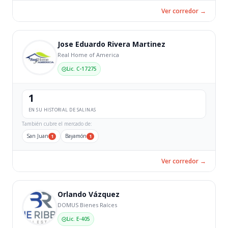
Ver corredor →
Jose Eduardo Rivera Martinez
Real Home of America
Lic. C-17275
1
EN SU HISTORIAL DE SALINAS
También cubre el mercado de:
San Juan
Bayamón
1
1
Ver corredor →
Orlando Vázquez
DOMUS Bienes Raíces
Lic. E-405