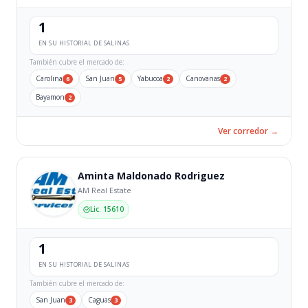
1
EN SU HISTORIAL DE SALINAS
También cubre el mercado de:
Carolina
San Juan
Yabucoa
Canovanas
6
5
2
2
Bayamon
2
Ver corredor →
Aminta Maldonado Rodriguez
AM Real Estate
Lic. 15610
1
EN SU HISTORIAL DE SALINAS
También cubre el mercado de:
San Juan
Caguas
3
3