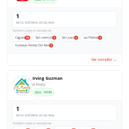
1
EN SU HISTORIAL DE SALINAS
También cubre el mercado de:
Caguas
San Lorenzo
San Juan
Las Piedras
10
1
1
1
Humacao Palmas Del Mar
1
Ver corredor →
Irving Guzman
Jk Realty
Lic. 16186
1
EN SU HISTORIAL DE SALINAS
También cubre el mercado de: