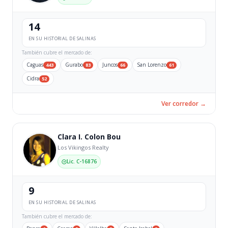
14
EN SU HISTORIAL DE SALINAS
También cubre el mercado de:
Caguas
Gurabo
Juncos
San Lorenzo
443
83
66
61
Cidra
52
Ver corredor →
Clara I. Colon Bou
Los Vikingos Realty
Lic. C-16876
9
EN SU HISTORIAL DE SALINAS
También cubre el mercado de: