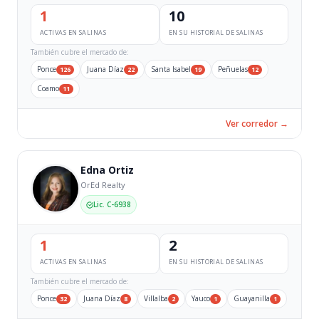
1
10
ACTIVAS EN SALINAS
EN SU HISTORIAL DE SALINAS
También cubre el mercado de:
Ponce
Juana Díaz
Santa Isabel
Peñuelas
126
22
19
12
Coamo
11
Ver corredor →
Edna Ortiz
OrEd Realty
Lic. C-6938
1
2
ACTIVAS EN SALINAS
EN SU HISTORIAL DE SALINAS
También cubre el mercado de:
Ponce
Juana Díaz
Villalba
Yauco
Guayanilla
32
8
2
1
1