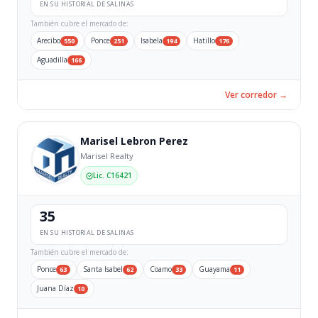
EN SU HISTORIAL DE SALINAS
También cubre el mercado de:
Arecibo
Ponce
Isabela
Hatillo
550
251
194
176
Aguadilla
166
Ver corredor →
Marisel Lebron Perez
Marisel Realty
Lic. C16421
35
EN SU HISTORIAL DE SALINAS
También cubre el mercado de:
Ponce
Santa Isabel
Coamo
Guayama
63
62
33
11
Juana Díaz
10