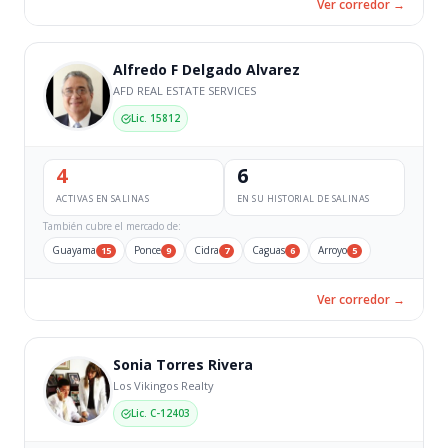
Ver corredor →
Alfredo F Delgado Alvarez
AFD REAL ESTATE SERVICES
Lic. 15812
4
6
ACTIVAS EN SALINAS
EN SU HISTORIAL DE SALINAS
También cubre el mercado de:
Guayama
Ponce
Cidra
Caguas
Arroyo
15
9
7
6
5
Ver corredor →
Sonia Torres Rivera
Los Vikingos Realty
Lic. C-12403