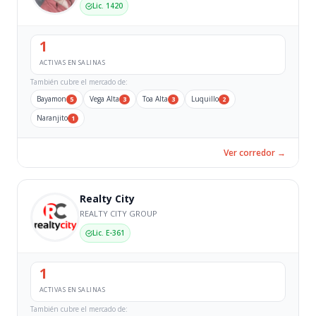
Lic. 1420
1
ACTIVAS EN SALINAS
También cubre el mercado de:
Bayamon
Vega Alta
Toa Alta
Luquillo
5
3
3
2
Naranjito
1
Ver corredor →
Realty City
REALTY CITY GROUP
Lic. E-361
1
ACTIVAS EN SALINAS
También cubre el mercado de: