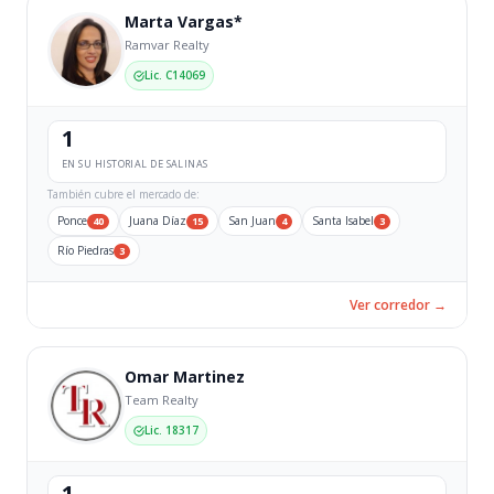
Marta Vargas*
Ramvar Realty
Lic. C14069
1
EN SU HISTORIAL DE SALINAS
También cubre el mercado de:
Ponce
Juana Díaz
San Juan
Santa Isabel
40
15
4
3
Río Piedras
3
Ver corredor →
Omar Martinez
Team Realty
Lic. 18317
1