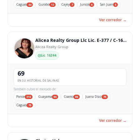
Caguas
Gurabo
Cayey
Juncos
San Juan
44
12
7
6
5
Ver corredor →
Alicea Realty Group Llc Lic. E-377 / C-16344
Alicea Realty Group
Lic. 16344
69
EN SU HISTORIAL DE SALINAS
También cubre el mercado de:
Ponce
Guayama
Coamo
Juana Díaz
316
96
86
75
Caguas
75
Ver corredor →