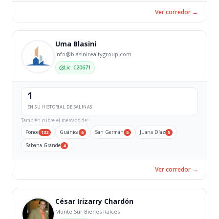
Ver corredor →
Uma Blasini
info@blasinirealtygroup.com
Lic. C20671
1
EN SU HISTORIAL DE SALINAS
También cubre el mercado de:
Ponce
Guánica
San Germán
Juana Díaz
132
6
5
5
Sabana Grande
4
Ver corredor →
César Irizarry Chardón
Monte Sur Bienes Raíces