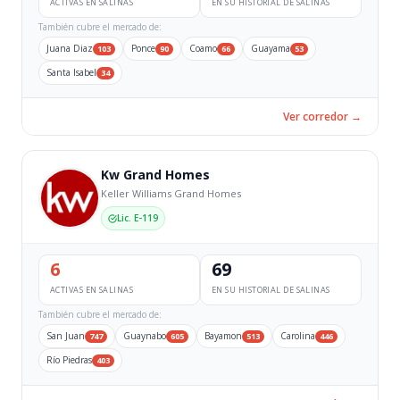
ACTIVAS EN SALINAS
EN SU HISTORIAL DE SALINAS
También cubre el mercado de:
Juana Diaz
Ponce
Coamo
Guayama
103
90
66
53
Santa Isabel
34
Ver corredor →
Kw Grand Homes
Keller Williams Grand Homes
Lic. E-119
6
69
ACTIVAS EN SALINAS
EN SU HISTORIAL DE SALINAS
También cubre el mercado de:
San Juan
Guaynabo
Bayamon
Carolina
747
605
513
446
Río Piedras
403