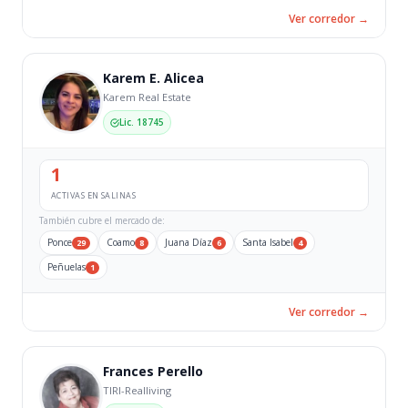
Ver corredor →
Karem E. Alicea
Karem Real Estate
Lic. 18745
1
ACTIVAS EN SALINAS
También cubre el mercado de:
Ponce
Coamo
Juana Díaz
Santa Isabel
29
8
6
4
Peñuelas
1
Ver corredor →
Frances Perello
TIRI-Realliving