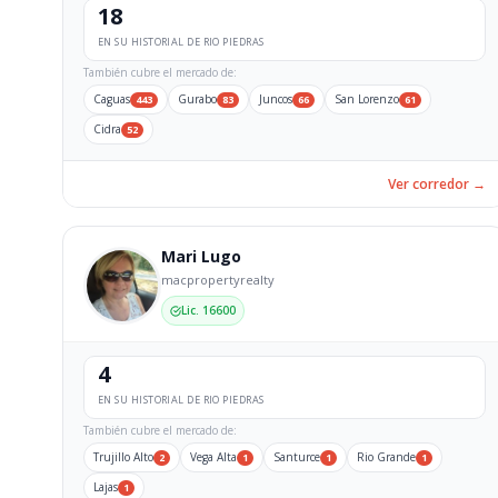
18
EN SU HISTORIAL DE RIO PIEDRAS
También cubre el mercado de:
Caguas
Gurabo
Juncos
San Lorenzo
443
83
66
61
Cidra
52
Ver corredor →
Mari Lugo
macpropertyrealty
Lic. 16600
4
EN SU HISTORIAL DE RIO PIEDRAS
También cubre el mercado de:
Trujillo Alto
Vega Alta
Santurce
Rio Grande
2
1
1
1
Lajas
1