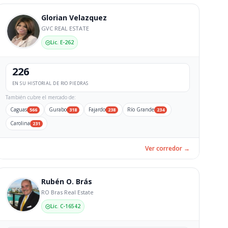
Glorian Velazquez
GVC REAL ESTATE
Lic. E-262
226
EN SU HISTORIAL DE RIO PIEDRAS
También cubre el mercado de:
Caguas
Gurabo
Fajardo
Río Grande
566
318
238
234
Carolina
231
Ver corredor →
Rubén O. Brás
RO Bras Real Estate
Lic. C-16542