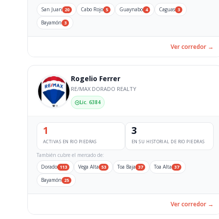
San Juan
Cabo Rojo
Guaynabo
Caguas
20
5
4
3
Bayamón
3
Ver corredor →
Rogelio Ferrer
RE/MAX DORADO REALTY
Lic. 6384
1
3
ACTIVAS EN RIO PIEDRAS
EN SU HISTORIAL DE RIO PIEDRAS
También cubre el mercado de:
Dorado
Vega Alta
Toa Baja
Toa Alta
113
53
37
37
Bayamón
25
Ver corredor →