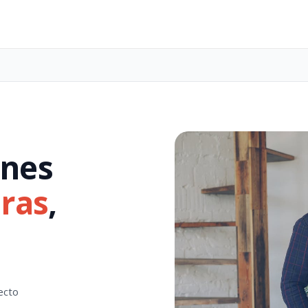
enes
dras
,
ecto