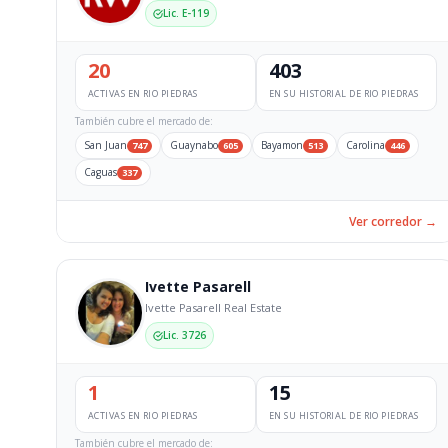
Lic. E-119
20
403
ACTIVAS EN RIO PIEDRAS
EN SU HISTORIAL DE RIO PIEDRAS
También cubre el mercado de:
San Juan
Guaynabo
Bayamon
Carolina
747
605
513
446
Caguas
337
Ver corredor →
Ivette Pasarell
Ivette Pasarell Real Estate
Lic. 3726
1
15
ACTIVAS EN RIO PIEDRAS
EN SU HISTORIAL DE RIO PIEDRAS
También cubre el mercado de: