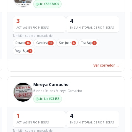
Lic. C5567/IG5
3
4
ACTIVAS EN RIO PIEDRAS
EN SU HISTORIAL DE RIO PIEDRAS
También cubre el mercado de:
Dorado
Carolina
San Juan
Toa Baja
16
13
6
3
Vega Baja
2
Ver corredor →
Mireya Camacho
Bienes Raices Mireya Camacho
Lic. Lic #C3453
1
4
ACTIVAS EN RIO PIEDRAS
EN SU HISTORIAL DE RIO PIEDRAS
También cubre el mercado de: