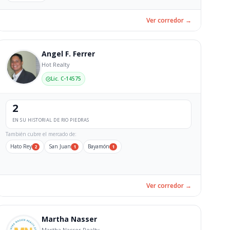
Ver corredor →
Angel F. Ferrer
Hot Realty
Lic. C-14575
2
EN SU HISTORIAL DE RIO PIEDRAS
También cubre el mercado de:
Hato Rey
San Juan
Bayamón
2
1
1
Ver corredor →
Martha Nasser
Martha Nasser Realty