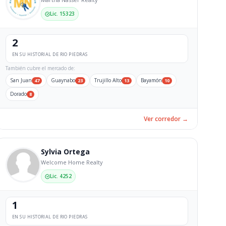
Lic. 15323
2
EN SU HISTORIAL DE RIO PIEDRAS
También cubre el mercado de:
San Juan
Guaynabo
Trujillo Alto
Bayamón
47
23
13
10
Dorado
8
Ver corredor →
Sylvia Ortega
Welcome Home Realty
Lic. 4252
1
EN SU HISTORIAL DE RIO PIEDRAS