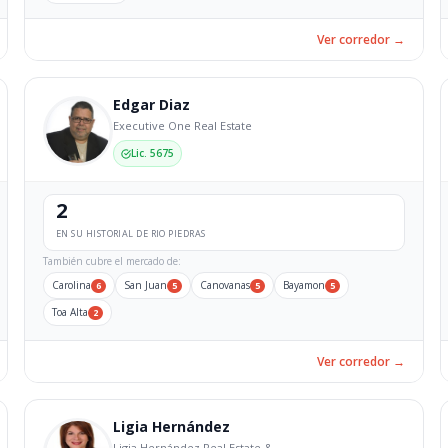
Ver corredor →
Edgar Diaz
Executive One Real Estate
Lic. 5675
2
EN SU HISTORIAL DE RIO PIEDRAS
También cubre el mercado de:
Carolina
San Juan
Canovanas
Bayamon
6
5
5
5
Toa Alta
2
Ver corredor →
Ligia Hernández
Ligia Hernández Real Estate &