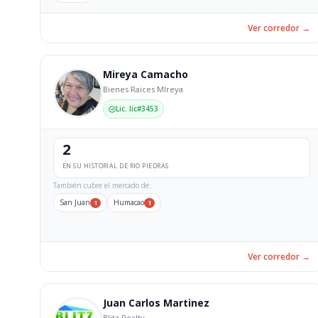
Ver corredor →
Mireya Camacho
Bienes Raices MIreya
Lic. lic#3453
2
EN SU HISTORIAL DE RIO PIEDRAS
También cubre el mercado de:
San Juan
Humacao
1
1
Ver corredor →
Juan Carlos Martinez
Blitz Realty