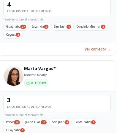
4
EN SU HISTORIAL DE RIO PIEDRAS
También cubre el mercado de:
Guaynabo
Bayamón
San Juan
Condado Miramar
27
5
4
3
Caguas
2
Ver corredor →
Marta Vargas*
Ramvar Realty
Lic. C14069
3
EN SU HISTORIAL DE RIO PIEDRAS
También cubre el mercado de:
Ponce
Juana Díaz
San Juan
Santa Isabel
40
15
4
3
Guaynabo
3