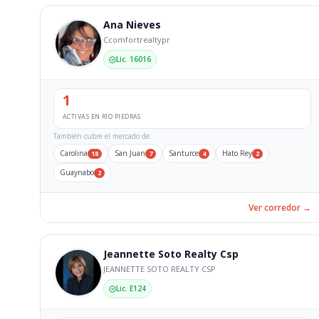
Ana Nieves
Ccomfortrealtypr
Lic. 16016
1
ACTIVAS EN RIO PIEDRAS
También cubre el mercado de:
Carolina
San Juan
Santurce
Hato Rey
18
7
4
2
Guaynabo
2
Ver corredor →
Jeannette Soto Realty Csp
JEANNETTE SOTO REALTY CSP
Lic. E124