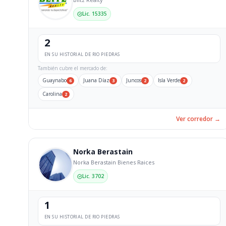
Lic. 15335
2
EN SU HISTORIAL DE RIO PIEDRAS
También cubre el mercado de:
Guaynabo
Juana Díaz
Juncos
Isla Verde
6
3
2
2
Carolina
2
Ver corredor →
Norka Berastain
Norka Berastain Bienes Raices
Lic. 3702
1
EN SU HISTORIAL DE RIO PIEDRAS