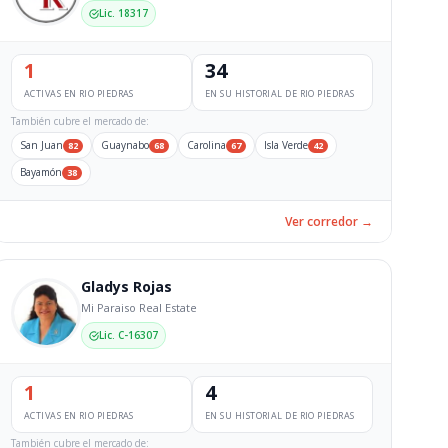
Lic. 18317
1
34
ACTIVAS EN RIO PIEDRAS
EN SU HISTORIAL DE RIO PIEDRAS
También cubre el mercado de:
San Juan
Guaynabo
Carolina
Isla Verde
82
68
67
42
Bayamón
38
Ver corredor →
Gladys Rojas
Mi Paraiso Real Estate
Lic. C-16307
1
4
ACTIVAS EN RIO PIEDRAS
EN SU HISTORIAL DE RIO PIEDRAS
También cubre el mercado de: