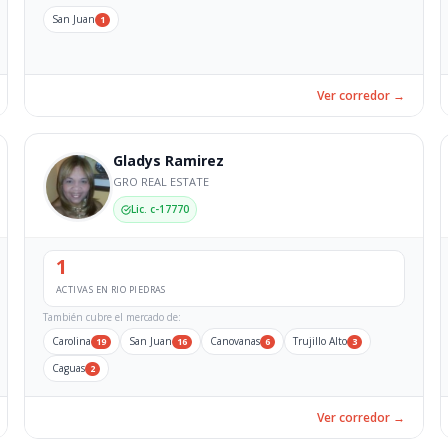
San Juan
1
Ver corredor →
Gladys Ramirez
GRO REAL ESTATE
Lic. c-17770
1
ACTIVAS EN RIO PIEDRAS
También cubre el mercado de:
Carolina
San Juan
Canovanas
Trujillo Alto
19
16
6
3
Caguas
2
Ver corredor →