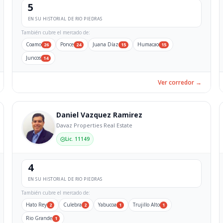
5
EN SU HISTORIAL DE RIO PIEDRAS
También cubre el mercado de:
Coamo
Ponce
Juana Díaz
Humacao
26
24
15
15
Juncos
14
Ver corredor →
Daniel Vazquez Ramirez
Davaz Properties Real Estate
Lic. 11149
4
EN SU HISTORIAL DE RIO PIEDRAS
También cubre el mercado de:
Hato Rey
Culebra
Yabucoa
Trujillo Alto
2
2
1
1
Rio Grande
1