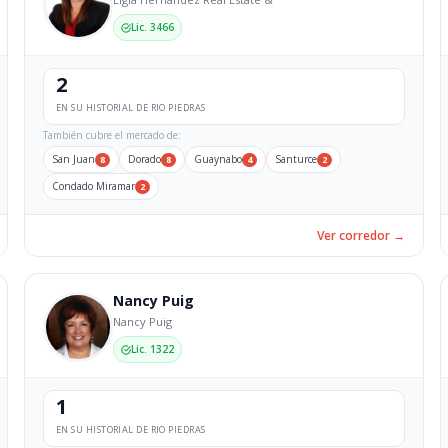
Lic. 3466
2
EN SU HISTORIAL DE RIO PIEDRAS
También cubre el mercado de:
San Juan
Dorado
Guaynabo
Santurce
8
8
4
2
Condado Miramar
2
Ver corredor →
Nancy Puig
Nancy Puig
Lic. 1322
1
EN SU HISTORIAL DE RIO PIEDRAS