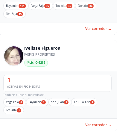
Bayamón
Vega Baja
Toa Alta
Dorado
181
35
35
34
Toa Baja
15
Ver corredor →
Ivelisse Figueroa
IVEFIG PROPERTIES
Lic. C-6285
1
ACTIVAS EN RIO PIEDRAS
También cubre el mercado de:
Vega Baja
Bayamón
San Juan
Trujillo Alto
6
6
2
1
Toa Alta
1
Ver corredor →