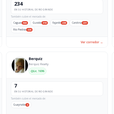
234
EN SU HISTORIAL DE RIO GRANDE
También cubre el mercado de:
Caguas
Gurabo
Fajardo
Carolina
566
318
238
231
Río Piedras
226
Ver corredor →
Berquiz
Berquiz Realty
Lic. 1696
7
EN SU HISTORIAL DE RIO GRANDE
También cubre el mercado de:
Guaynabo
2