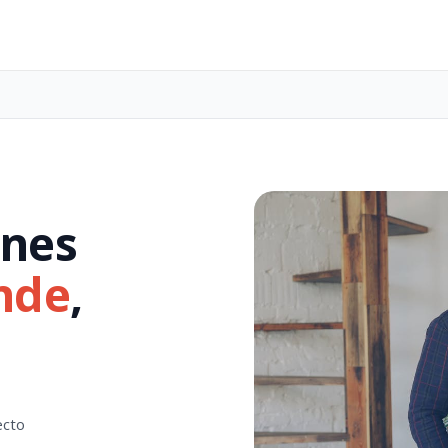
enes
nde
,
ecto