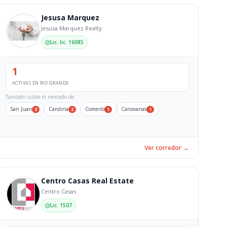
Jesusa Marquez
Jesusa Marquez Realty
Lic. lic. 16085
1
ACTIVAS EN RIO GRANDE
También cubre el mercado de:
San Juan
Carolina
Comerío
Canovanas
3
2
1
1
Ver corredor →
Centro Casas Real Estate
Centro Casas
Lic. 1507