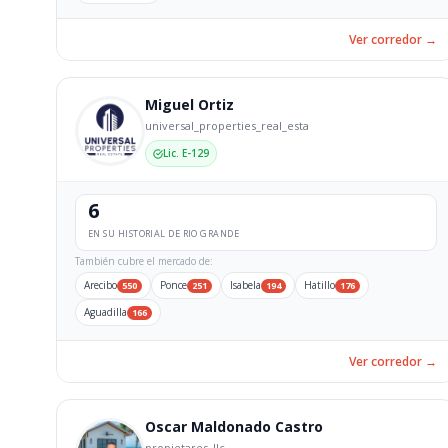
Ver corredor →
Miguel Ortiz
universal_properties_real_esta
Lic. E-129
6
EN SU HISTORIAL DE RIO GRANDE
También cubre el mercado de:
Arecibo
Ponce
Isabela
Hatillo
550
251
194
176
Aguadilla
166
Ver corredor →
Oscar Maldonado Castro
propietares_llc