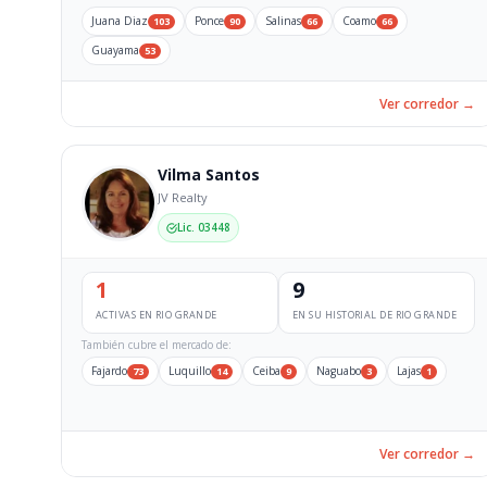
Juana Diaz
Ponce
Salinas
Coamo
103
90
66
66
Guayama
53
Ver corredor →
Vilma Santos
JV Realty
Lic. 03448
1
9
ACTIVAS EN RIO GRANDE
EN SU HISTORIAL DE RIO GRANDE
También cubre el mercado de:
Fajardo
Luquillo
Ceiba
Naguabo
Lajas
73
14
9
3
1
Ver corredor →