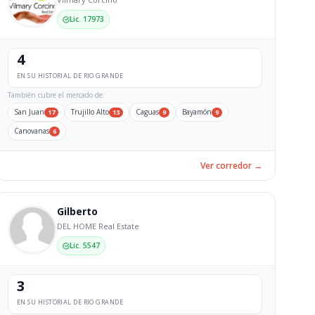
Lic. 17973
4
EN SU HISTORIAL DE RIO GRANDE
También cubre el mercado de:
San Juan
Trujillo Alto
Caguas
Bayamón
17
13
9
9
Canovanas
6
Ver corredor →
Gilberto
DEL HOME Real Estate
Lic. 5547
3
EN SU HISTORIAL DE RIO GRANDE