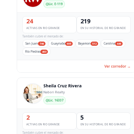
Lic. E-119
24
219
ACTIVAS EN RIO GRANDE
EN SU HISTORIAL DE RIO GRANDE
También cubre el mercado de:
San Juan
Guaynabo
Bayamon
Carolina
746
605
512
446
Río Piedras
403
Ver corredor →
Sheila Cruz Rivera
Nabori Realty
Lic. 16337
2
5
ACTIVAS EN RIO GRANDE
EN SU HISTORIAL DE RIO GRANDE
También cubre el mercado de: