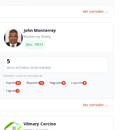
Ver corredor →
John Monterrey
Monterrey Realty
Lic. 16313
5
EN SU HISTORIAL DE RIO GRANDE
También cubre el mercado de:
Fajardo
Bayamón
Naguabo
Luquillo
21
11
9
8
Caguas
7
Ver corredor →
Vilmary Corcino
Vilmary Corcino