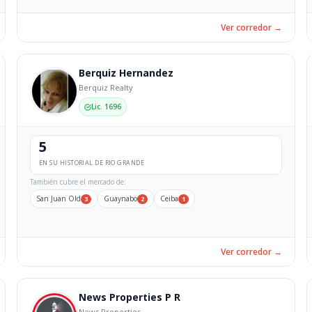
Ver corredor →
Berquiz Hernandez
Berquiz Realty
Lic. 1696
5
EN SU HISTORIAL DE RIO GRANDE
También cubre el mercado de:
San Juan Old
Guaynabo
Ceiba
3
2
1
Ver corredor →
News Properties P R
News Properties