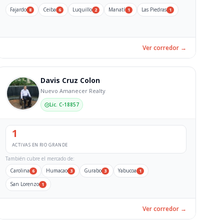
Fajardo
Ceiba
Luquillo
Manatí
Las Piedras
8
6
2
1
1
Ver corredor →
Davis Cruz Colon
Nuevo Amanecer Realty
Lic. C-18857
1
ACTIVAS EN RIO GRANDE
También cubre el mercado de:
Carolina
Humacao
Gurabo
Yabucoa
6
3
3
1
San Lorenzo
1
Ver corredor →