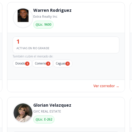
Warren Rodriguez
Extra Realty Inc
Lic. 9600
1
ACTIVAS EN RIO GRANDE
También cubre el mercado de:
Dorado
Comerio
Caguas
1
1
1
Ver corredor →
Glorian Velazquez
GVC REAL ESTATE
Lic. E-262