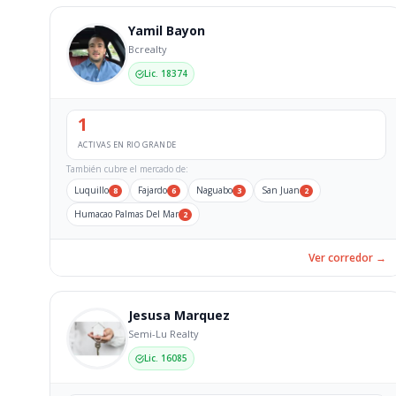
Yamil Bayon
Bcrealty
Lic. 18374
1
ACTIVAS EN RIO GRANDE
También cubre el mercado de:
Luquillo
Fajardo
Naguabo
San Juan
8
6
3
2
Humacao Palmas Del Mar
2
Ver corredor →
Jesusa Marquez
Semi-Lu Realty
Lic. 16085