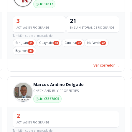
Lic. 18317
3
21
ACTIVAS EN RIO GRANDE
EN SU HISTORIAL DE RIO GRANDE
También cubre el mercado de:
San Juan
Guaynabo
Carolina
Isla Verde
81
68
67
42
Bayamón
38
Ver corredor →
Marcos Andino Delgado
CHECK AND BUY PROPERTIES
Lic. C5567/IG5
2
ACTIVAS EN RIO GRANDE
También cubre el mercado de: