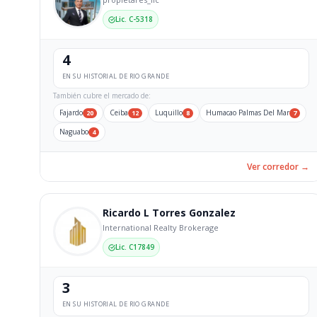
Lic. C-5318
4
EN SU HISTORIAL DE RIO GRANDE
También cubre el mercado de:
Fajardo
Ceiba
Luquillo
Humacao Palmas Del Mar
20
12
8
7
Naguabo
4
Ver corredor →
Ricardo L Torres Gonzalez
International Realty Brokerage
Lic. C17849
3
EN SU HISTORIAL DE RIO GRANDE