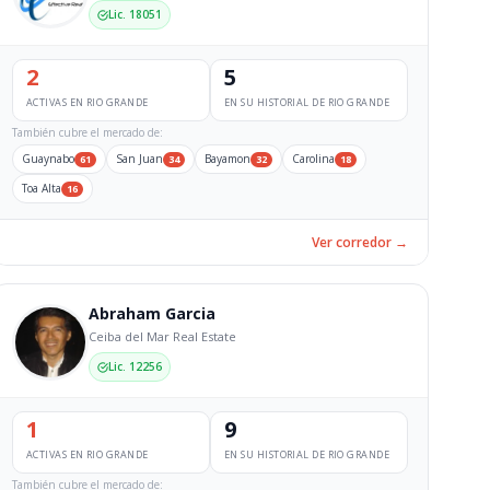
Lic. 18051
2
5
ACTIVAS EN RIO GRANDE
EN SU HISTORIAL DE RIO GRANDE
También cubre el mercado de:
Guaynabo
San Juan
Bayamon
Carolina
61
34
32
18
Toa Alta
16
Ver corredor →
Abraham Garcia
Ceiba del Mar Real Estate
Lic. 12256
1
9
ACTIVAS EN RIO GRANDE
EN SU HISTORIAL DE RIO GRANDE
También cubre el mercado de: