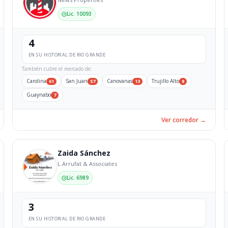
Lic. 10093
4
EN SU HISTORIAL DE RIO GRANDE
También cubre el mercado de:
Carolina
San Juan
Canovanas
Trujillo Alto
61
57
13
8
Guaynabo
7
Ver corredor →
Zaida Sánchez
L.Arrufat & Associates
Lic. 6989
3
EN SU HISTORIAL DE RIO GRANDE