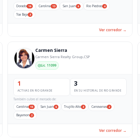
Dorado
Carolina
San Juan
Rio Piedras
16
13
6
4
Toa Baja
3
Ver corredor →
Carmen Sierra
Carmen Sierra Realty Group,CSP
Lic. 11099
1
3
ACTIVAS EN RIO GRANDE
EN SU HISTORIAL DE RIO GRANDE
También cubre el mercado de:
Carolina
San Juan
Trujillo Alto
Canovanas
15
6
3
2
Bayamon
2
Ver corredor →