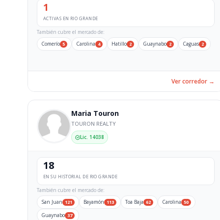
1
ACTIVAS EN RIO GRANDE
También cubre el mercado de:
Comerío
Carolina
Hatillo
Guaynabo
Caguas
5
4
2
2
2
Ver corredor →
Maria Touron
TOURON REALTY
Lic. 14038
18
EN SU HISTORIAL DE RIO GRANDE
También cubre el mercado de:
San Juan
Bayamón
Toa Baja
Carolina
121
113
62
50
Guaynabo
37