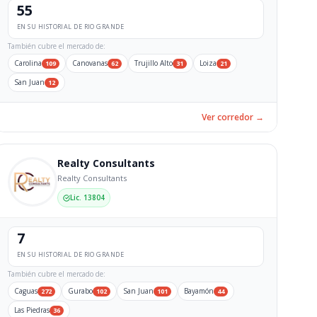
55
EN SU HISTORIAL DE RIO GRANDE
También cubre el mercado de:
Carolina
Canovanas
Trujillo Alto
Loiza
109
62
31
21
San Juan
12
Ver corredor →
Realty Consultants
Realty Consultants
Lic. 13804
7
EN SU HISTORIAL DE RIO GRANDE
También cubre el mercado de:
Caguas
Gurabo
San Juan
Bayamón
272
102
101
44
Las Piedras
36