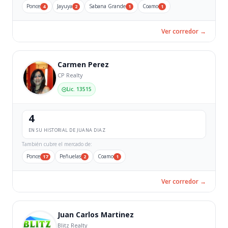
Ponce
Jayuya
Sabana Grande
Coamo
4
2
1
1
Ver corredor →
Carmen Perez
CP Realty
Lic. 13515
4
EN SU HISTORIAL DE JUANA DIAZ
También cubre el mercado de:
Ponce
Peñuelas
Coamo
17
2
1
Ver corredor →
Juan Carlos Martinez
Blitz Realty