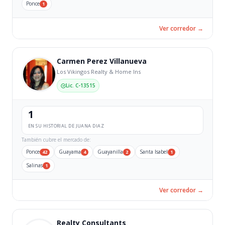
Ponce
1
Ver corredor →
Carmen Perez Villanueva
Los Vikingos Realty & Home Ins
Lic. C-13515
1
EN SU HISTORIAL DE JUANA DIAZ
También cubre el mercado de:
Ponce
Guayama
Guayanilla
Santa Isabel
42
4
2
1
Salinas
1
Ver corredor →
Realty Consultants