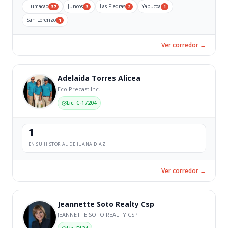
Humacao
Juncos
Las Piedras
Yabucoa
37
3
2
1
San Lorenzo
1
Ver corredor →
Adelaida Torres Alicea
Eco Precast Inc.
Lic. C-17204
1
EN SU HISTORIAL DE JUANA DIAZ
Ver corredor →
Jeannette Soto Realty Csp
JEANNETTE SOTO REALTY CSP