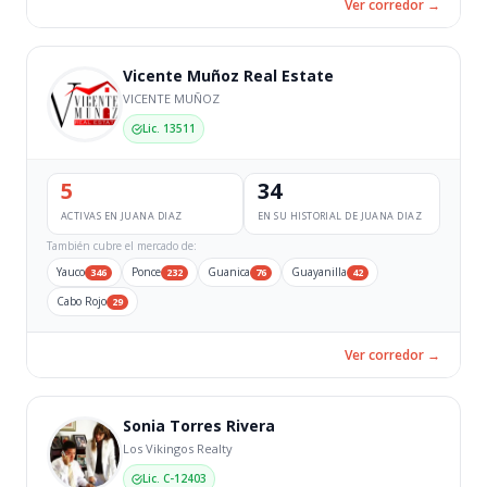
Ver corredor →
Vicente Muñoz Real Estate
VICENTE MUÑOZ
Lic. 13511
5
34
ACTIVAS EN JUANA DIAZ
EN SU HISTORIAL DE JUANA DIAZ
También cubre el mercado de:
Yauco
Ponce
Guanica
Guayanilla
346
232
76
42
Cabo Rojo
29
Ver corredor →
Sonia Torres Rivera
Los Vikingos Realty
Lic. C-12403