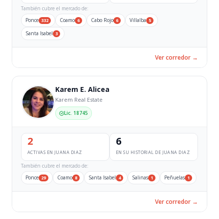
También cubre el mercado de:
Ponce
Coamo
Cabo Rojo
Villalba
332
6
6
5
Santa Isabel
3
Ver corredor →
Karem E. Alicea
Karem Real Estate
Lic. 18745
2
6
ACTIVAS EN JUANA DIAZ
EN SU HISTORIAL DE JUANA DIAZ
También cubre el mercado de:
Ponce
Coamo
Santa Isabel
Salinas
Peñuelas
29
8
4
1
1
Ver corredor →