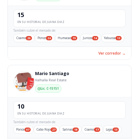
15
EN SU HISTORIAL DE JUANA DIAZ
También cubre el mercado de:
Coamo
Ponce
Humacao
Juncos
Yabucoa
26
24
15
14
13
Ver corredor →
Mario Santiago
Valhalla Real Estate
Lic. C-15151
10
EN SU HISTORIAL DE JUANA DIAZ
También cubre el mercado de:
Ponce
Cabo Rojo
Salinas
Coamo
Lajas
67
27
18
17
13