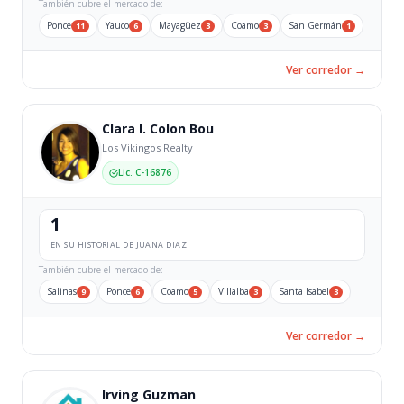
También cubre el mercado de:
Ponce
Yauco
Mayagüez
Coamo
San Germán
11
6
3
3
1
Ver corredor →
Clara I. Colon Bou
Los Vikingos Realty
Lic. C-16876
1
EN SU HISTORIAL DE JUANA DIAZ
También cubre el mercado de:
Salinas
Ponce
Coamo
Villalba
Santa Isabel
9
6
5
3
3
Ver corredor →
Irving Guzman