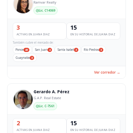
Ramvar Realty
Lic. C14069
3
15
ACTIVAS EN JUANA DIAZ
EN SU HISTORIAL DE JUANA DIAZ
También cubre el mercado de:
Ponce
San Juan
Santa Isabel
Río Piedras
40
4
3
3
Guaynabo
3
Ver corredor →
Gerardo A. Pérez
G.A.P. Real Estate
Lic. C-7561
2
15
ACTIVAS EN JUANA DIAZ
EN SU HISTORIAL DE JUANA DIAZ