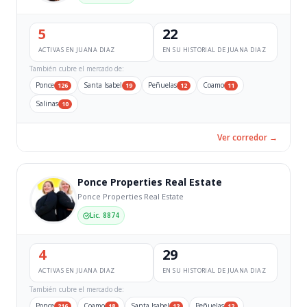
5
22
ACTIVAS EN JUANA DIAZ
EN SU HISTORIAL DE JUANA DIAZ
También cubre el mercado de:
Ponce
Santa Isabel
Peñuelas
Coamo
126
19
12
11
Salinas
10
Ver corredor →
Ponce Properties Real Estate
Ponce Properties Real Estate
Lic. 8874
4
29
ACTIVAS EN JUANA DIAZ
EN SU HISTORIAL DE JUANA DIAZ
También cubre el mercado de:
Ponce
Coamo
Santa Isabel
Peñuelas
216
18
12
12