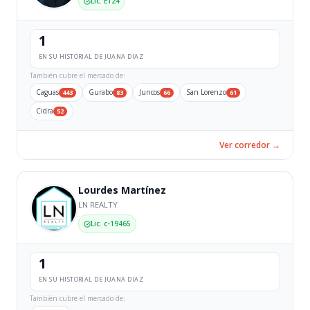
Lic. E124
1
EN SU HISTORIAL DE JUANA DIAZ
También cubre el mercado de:
Caguas
Gurabo
Juncos
San Lorenzo
443
83
66
61
Cidra
52
Ver corredor →
Lourdes Martínez
LN REALTY
Lic. c-19465
1
EN SU HISTORIAL DE JUANA DIAZ
También cubre el mercado de: