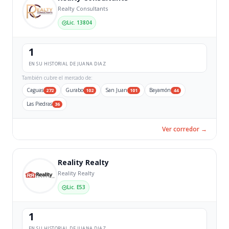
Realty Consultants
Lic. 13804
1
EN SU HISTORIAL DE JUANA DIAZ
También cubre el mercado de:
Caguas
Gurabo
San Juan
Bayamón
272
102
101
44
Las Piedras
36
Ver corredor →
Reality Realty
Reality Realty
Lic. E53
1
EN SU HISTORIAL DE JUANA DIAZ