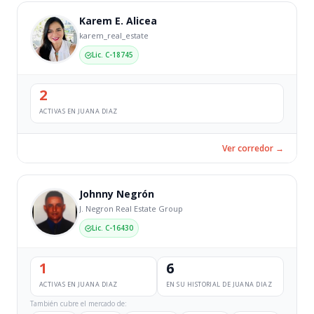
Karem E. Alicea
karem_real_estate
Lic. C-18745
2
ACTIVAS EN JUANA DIAZ
Ver corredor →
Johnny Negrón
J. Negron Real Estate Group
Lic. C-16430
1
6
ACTIVAS EN JUANA DIAZ
EN SU HISTORIAL DE JUANA DIAZ
También cubre el mercado de: