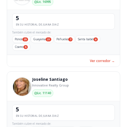
Lic. 16995
5
EN SU HISTORIAL DE JUANA DIAZ
También cubre el mercado de:
Ponce
Guayama
Peñuelas
Santa Isabel
25
21
7
6
Coamo
5
Ver corredor →
Joseline Santiago
Innovative Realty Group
Lic. 11140
5
EN SU HISTORIAL DE JUANA DIAZ
También cubre el mercado de: