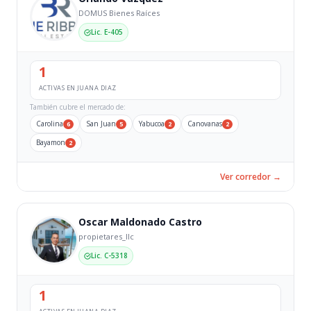
DOMUS Bienes Raíces
Lic. E-405
1
ACTIVAS EN JUANA DIAZ
También cubre el mercado de:
Carolina
San Juan
Yabucoa
Canovanas
6
5
2
2
Bayamon
2
Ver corredor →
Oscar Maldonado Castro
propietares_llc
Lic. C-5318
1