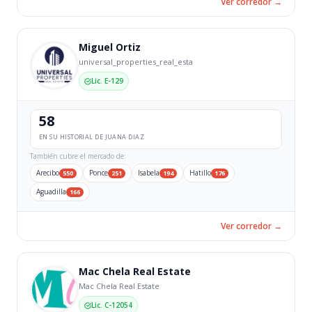
Ver corredor →
Miguel Ortiz
universal_properties_real_esta
Lic. E-129
58
EN SU HISTORIAL DE JUANA DIAZ
También cubre el mercado de:
Arecibo
Ponce
Isabela
Hatillo
550
251
194
176
Aguadilla
166
Ver corredor →
Mac Chela Real Estate
Mac Chela Real Estate
Lic. C-12054