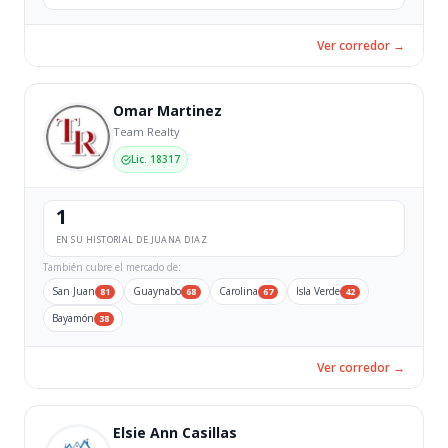
Ver corredor →
Omar Martinez
Team Realty
Lic. 18317
1
EN SU HISTORIAL DE JUANA DIAZ
También cubre el mercado de:
San Juan
Guaynabo
Carolina
Isla Verde
81
68
67
42
Bayamón
38
Ver corredor →
Elsie Ann Casillas