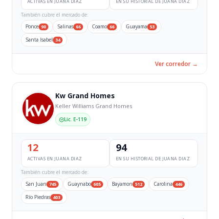
ACTIVAS EN JUANA DIAZ
EN SU HISTORIAL DE JUANA DIAZ
También cubre el mercado de:
Ponce
Salinas
Coamo
Guayama
90
66
66
53
Santa Isabel
34
Ver corredor →
Kw Grand Homes
Keller Williams Grand Homes
Lic. E-119
12
94
ACTIVAS EN JUANA DIAZ
EN SU HISTORIAL DE JUANA DIAZ
También cubre el mercado de:
San Juan
Guaynabo
Bayamon
Carolina
745
605
512
446
Río Piedras
403