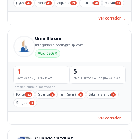
Jayuya
Ponce
Adjuntas
Utuado
Manatí
46
45
21
20
10
Ver corredor →
Uma Blasini
info@blasinirealtygroup.com
Lic. C20671
1
5
ACTIVAS EN JUANA DIAZ
EN SU HISTORIAL DE JUANA DIAZ
También cubre el mercado de:
Ponce
Guánica
San Germán
Sabana Grande
132
6
5
4
San Juan
3
Ver corredor →
Orlando Vázquez