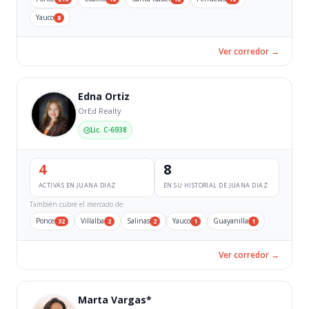
Yauco
8
Ver corredor →
Edna Ortiz
OrEd Realty
Lic. C-6938
4
8
ACTIVAS EN JUANA DIAZ
EN SU HISTORIAL DE JUANA DIAZ
También cubre el mercado de:
Ponce
Villalba
Salinas
Yauco
Guayanilla
32
2
2
1
1
Ver corredor →
Marta Vargas*