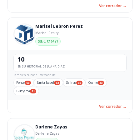
Ver corredor →
Marisel Lebron Perez
Marisel Realty
Lic. C16421
10
EN SU HISTORIAL DE JUANA DIAZ
También cubre el mercado de:
Ponce
Santa Isabel
Salinas
Coamo
63
62
35
33
Guayama
11
Ver corredor →
Darlene Zayas
Darlene Zayas