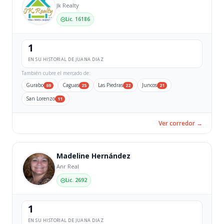
Jk Realty
Lic. 16186
1
EN SU HISTORIAL DE JUANA DIAZ
También cubre el mercado de:
Gurabo
Caguas
Las Piedras
Juncos
69
25
22
21
San Lorenzo
11
Ver corredor →
Madeline Hernández
Anr Real
Lic. 2692
1
EN SU HISTORIAL DE JUANA DIAZ