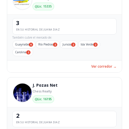
Lic. 15335
3
EN SU HISTORIAL DE JUANA DIAZ
También cubre el mercado de:
Guaynabo
Río Piedras
Juncos
Isla Verde
6
2
2
2
Carolina
2
Ver corredor →
J. Pozas Net
Chess Realty
Lic. 16195
2
EN SU HISTORIAL DE JUANA DIAZ