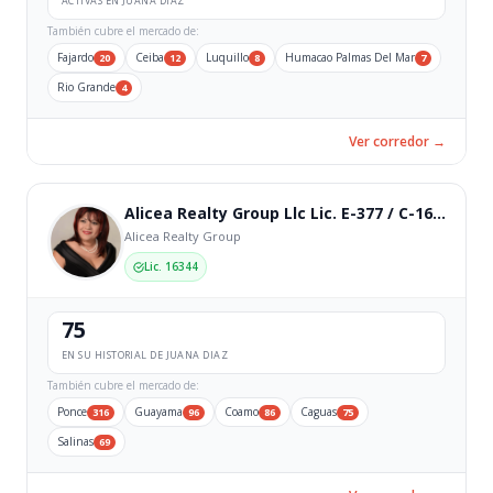
ACTIVAS EN JUANA DIAZ
También cubre el mercado de:
Fajardo
Ceiba
Luquillo
Humacao Palmas Del Mar
20
12
8
7
Rio Grande
4
Ver corredor →
Alicea Realty Group Llc Lic. E-377 / C-16344
Alicea Realty Group
Lic. 16344
75
EN SU HISTORIAL DE JUANA DIAZ
También cubre el mercado de:
Ponce
Guayama
Coamo
Caguas
316
96
86
75
Salinas
69