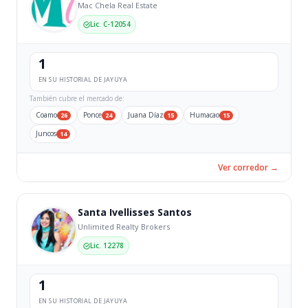
Mac Chela Real Estate
Lic. C-12054
1
EN SU HISTORIAL DE JAYUYA
También cubre el mercado de:
Coamo
Ponce
Juana Díaz
Humacao
26
24
15
15
Juncos
14
Ver corredor →
Santa Ivellisses Santos
Unlimited Realty Brokers
Lic. 12278
1
EN SU HISTORIAL DE JAYUYA