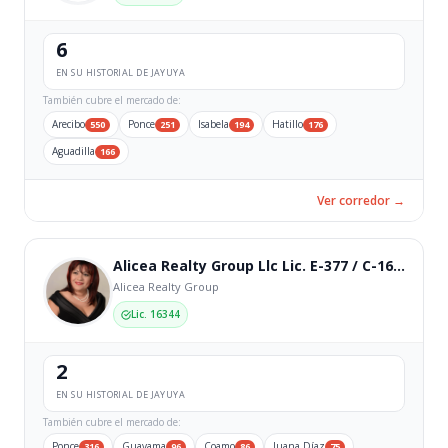
6
EN SU HISTORIAL DE JAYUYA
También cubre el mercado de:
Arecibo
Ponce
Isabela
Hatillo
550
251
194
176
Aguadilla
166
Ver corredor →
Alicea Realty Group Llc Lic. E-377 / C-16344
Alicea Realty Group
Lic. 16344
2
EN SU HISTORIAL DE JAYUYA
También cubre el mercado de:
Ponce
Guayama
Coamo
Juana Díaz
316
96
86
75