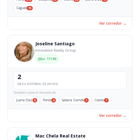
Caguas
75
Ver corredor →
Joseline Santiago
Innovative Realty Group
Lic. 11140
2
EN SU HISTORIAL DE JAYUYA
También cubre el mercado de:
Juana Díaz
Ponce
Sabana Grande
Coamo
5
4
1
1
Ver corredor →
Mac Chela Real Estate