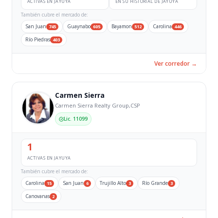
ACTIVAS EN JAYUYA
EN SU HISTORIAL DE JAYUYA
También cubre el mercado de:
San Juan
Guaynabo
Bayamon
Carolina
745
605
512
446
Río Piedras
403
Ver corredor →
Carmen Sierra
Carmen Sierra Realty Group,CSP
Lic. 11099
1
ACTIVAS EN JAYUYA
También cubre el mercado de:
Carolina
San Juan
Trujillo Alto
Río Grande
15
6
3
3
Canovanas
2