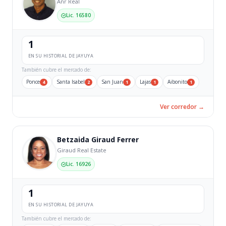
Anr Real
Lic. 16580
1
EN SU HISTORIAL DE JAYUYA
También cubre el mercado de:
Ponce
Santa Isabel
San Juan
Lajas
Aibonito
4
2
1
1
1
Ver corredor →
Betzaida Giraud Ferrer
Giraud Real Estate
Lic. 16926
1
EN SU HISTORIAL DE JAYUYA
También cubre el mercado de: