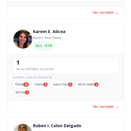
Ver corredor →
Karem E. Alicea
Karem Real Estate
Lic. 18745
1
EN SU HISTORIAL DE JAYUYA
También cubre el mercado de:
Ponce
Coamo
Juana Díaz
Santa Isabel
29
8
6
4
Salinas
1
Ver corredor →
Ruben I. Colon Delgado