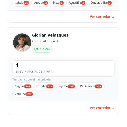
Isabela
Arecibo
Moca
Aguadilla
Quebradillas
26
4
3
3
2
Ver corredor →
Glorian Velazquez
GVC REAL ESTATE
Lic. E-262
1
EN SU HISTORIAL DE JAYUYA
También cubre el mercado de:
Caguas
Gurabo
Fajardo
Río Grande
566
318
238
234
Carolina
231
Ver corredor →