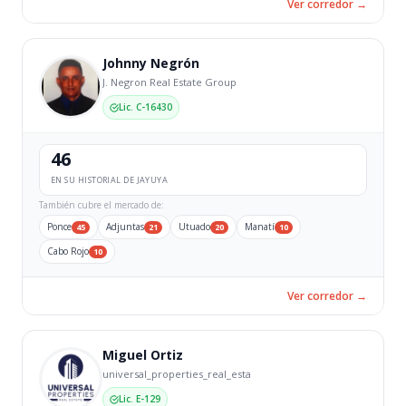
Ver corredor →
Johnny Negrón
J. Negron Real Estate Group
Lic. C-16430
46
EN SU HISTORIAL DE JAYUYA
También cubre el mercado de:
Ponce
Adjuntas
Utuado
Manatí
45
21
20
10
Cabo Rojo
10
Ver corredor →
Miguel Ortiz
universal_properties_real_esta
Lic. E-129