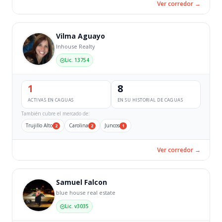
Ver corredor →
Vilma Aguayo
Inhouse Realty
Lic. 13754
1
8
ACTIVAS EN CAGUAS
EN SU HISTORIAL DE CAGUAS
También cubre el mercado de:
Trujillo Alto
Carolina
Juncos
2
2
1
Ver corredor →
Samuel Falcon
blue house real estate
Lic. v3035