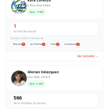
Kate Lorenzo
K Blue Real Estate
Lic. 17407
1
ACTIVAS EN CAGUAS
También cubre el mercado de:
Yabucoa
Las Piedras
Cidra
Canovanas
1
1
1
1
Ver corredor →
Glorian Velazquez
GVC REAL ESTATE
Lic. E-262
566
EN SU HISTORIAL DE CAGUAS