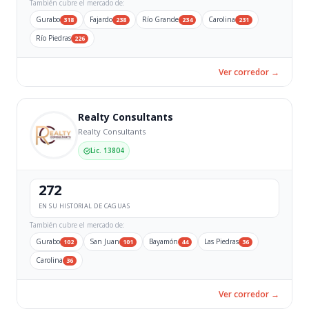
También cubre el mercado de:
Gurabo
Fajardo
Río Grande
Carolina
318
238
234
231
Río Piedras
226
Ver corredor →
Realty Consultants
Realty Consultants
Lic. 13804
272
EN SU HISTORIAL DE CAGUAS
También cubre el mercado de:
Gurabo
San Juan
Bayamón
Las Piedras
102
101
44
36
Carolina
36
Ver corredor →