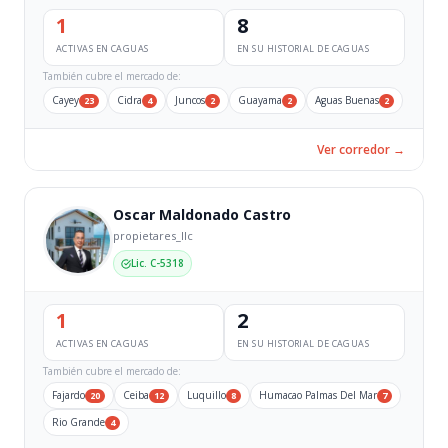
1
8
ACTIVAS EN CAGUAS
EN SU HISTORIAL DE CAGUAS
También cubre el mercado de:
Cayey
Cidra
Juncos
Guayama
Aguas Buenas
23
4
2
2
2
Ver corredor →
Oscar Maldonado Castro
propietares_llc
Lic. C-5318
1
2
ACTIVAS EN CAGUAS
EN SU HISTORIAL DE CAGUAS
También cubre el mercado de:
Fajardo
Ceiba
Luquillo
Humacao Palmas Del Mar
20
12
8
7
Rio Grande
4