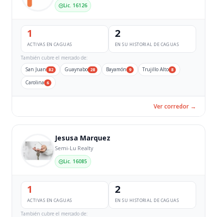
Lic. 16126
1
2
ACTIVAS EN CAGUAS
EN SU HISTORIAL DE CAGUAS
También cubre el mercado de:
San Juan
Guaynabo
Bayamón
Trujillo Alto
82
28
9
8
Carolina
6
Ver corredor →
Jesusa Marquez
Semi-Lu Realty
Lic. 16085
1
2
ACTIVAS EN CAGUAS
EN SU HISTORIAL DE CAGUAS
También cubre el mercado de: