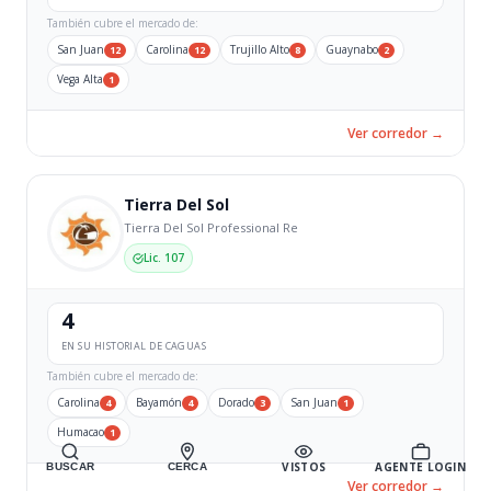
También cubre el mercado de:
San Juan
Carolina
Trujillo Alto
Guaynabo
12
12
8
2
Vega Alta
1
Ver corredor →
Tierra Del Sol
Tierra Del Sol Professional Re
Lic. 107
4
EN SU HISTORIAL DE CAGUAS
También cubre el mercado de:
Carolina
Bayamón
Dorado
San Juan
4
4
3
1
Humacao
1
VISTOS
AGENTE LOGIN
BUSCAR
CERCA
Ver corredor →