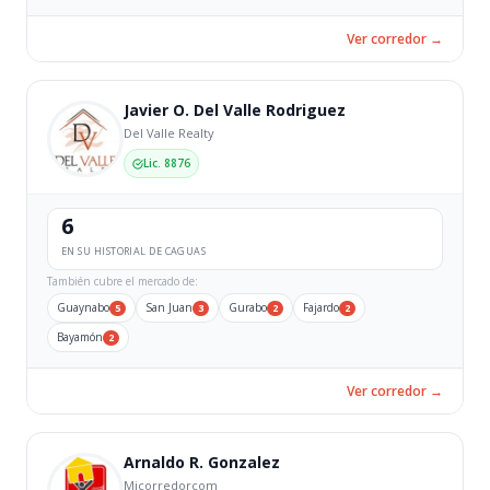
Ver corredor →
Javier O. Del Valle Rodriguez
Del Valle Realty
Lic. 8876
6
EN SU HISTORIAL DE CAGUAS
También cubre el mercado de:
Guaynabo
San Juan
Gurabo
Fajardo
5
3
2
2
Bayamón
2
Ver corredor →
Arnaldo R. Gonzalez
Micorredorcom