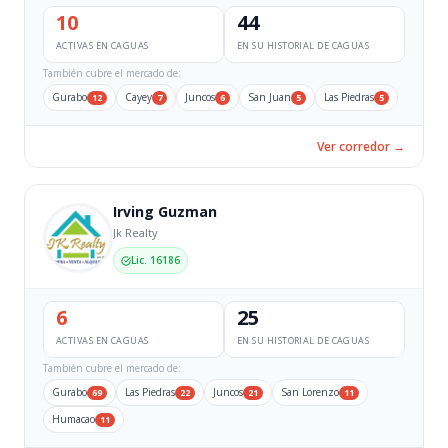
10
44
ACTIVAS EN CAGUAS
EN SU HISTORIAL DE CAGUAS
También cubre el mercado de:
Gurabo
Cayey
Juncos
San Juan
Las Piedras
12
7
6
5
5
Ver corredor →
Irving Guzman
Jk Realty
Lic. 16186
6
25
ACTIVAS EN CAGUAS
EN SU HISTORIAL DE CAGUAS
También cubre el mercado de:
Gurabo
Las Piedras
Juncos
San Lorenzo
69
22
21
11
Humacao
11