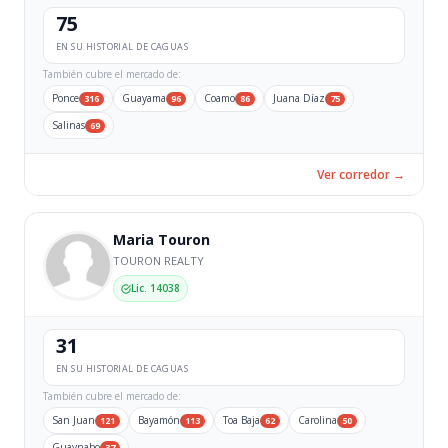
75
EN SU HISTORIAL DE CAGUAS
También cubre el mercado de:
Ponce
Guayama
Coamo
Juana Díaz
316
96
86
75
Salinas
69
Ver corredor →
Maria Touron
TOURON REALTY
Lic. 14038
31
EN SU HISTORIAL DE CAGUAS
También cubre el mercado de:
San Juan
Bayamón
Toa Baja
Carolina
121
113
62
50
Guaynabo
37