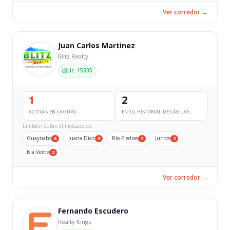
Ver corredor →
Juan Carlos Martinez
Blitz Realty
Lic. 15335
1
2
ACTIVAS EN CAGUAS
EN SU HISTORIAL DE CAGUAS
También cubre el mercado de:
Guaynabo
Juana Díaz
Río Piedras
Juncos
6
3
2
2
Isla Verde
2
Ver corredor →
Fernando Escudero
Realty Kings