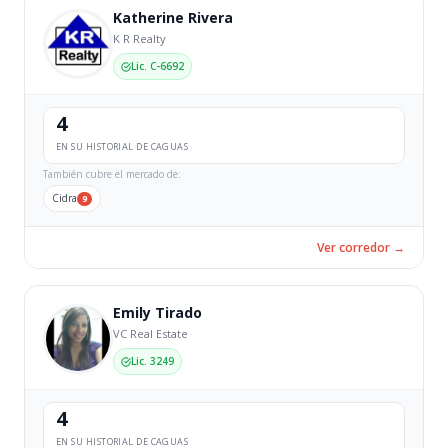
Katherine Rivera
K R Realty
Lic. C-6692
4
EN SU HISTORIAL DE CAGUAS
También cubre el mercado de:
Cidra
9
Ver corredor →
Emily Tirado
VC Real Estate
Lic. 3249
4
EN SU HISTORIAL DE CAGUAS