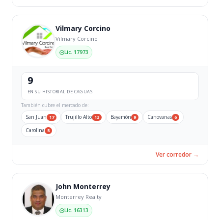
Vilmary Corcino
Vilmary Corcino
Lic. 17973
9
EN SU HISTORIAL DE CAGUAS
También cubre el mercado de:
San Juan
Trujillo Alto
Bayamón
Canovanas
17
13
9
6
Carolina
5
Ver corredor →
John Monterrey
Monterrey Realty
Lic. 16313