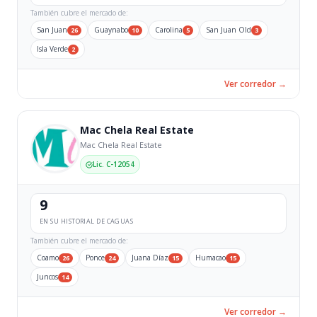
También cubre el mercado de:
San Juan
Guaynabo
Carolina
San Juan Old
26
10
5
3
Isla Verde
2
Ver corredor →
Mac Chela Real Estate
Mac Chela Real Estate
Lic. C-12054
9
EN SU HISTORIAL DE CAGUAS
También cubre el mercado de:
Coamo
Ponce
Juana Díaz
Humacao
26
24
15
15
Juncos
14
Ver corredor →