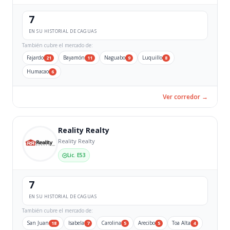
7
EN SU HISTORIAL DE CAGUAS
También cubre el mercado de:
Fajardo
Bayamón
Naguabo
Luquillo
21
11
9
8
Humacao
6
Ver corredor →
Reality Realty
Reality Realty
Lic. E53
7
EN SU HISTORIAL DE CAGUAS
También cubre el mercado de:
San Juan
Isabela
Carolina
Arecibo
Toa Alta
18
7
5
5
4