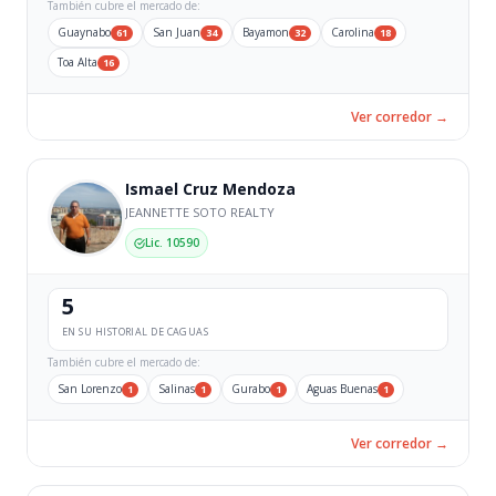
También cubre el mercado de:
Guaynabo
San Juan
Bayamon
Carolina
61
34
32
18
Toa Alta
16
Ver corredor →
Ismael Cruz Mendoza
JEANNETTE SOTO REALTY
Lic. 10590
5
EN SU HISTORIAL DE CAGUAS
También cubre el mercado de:
San Lorenzo
Salinas
Gurabo
Aguas Buenas
1
1
1
1
Ver corredor →