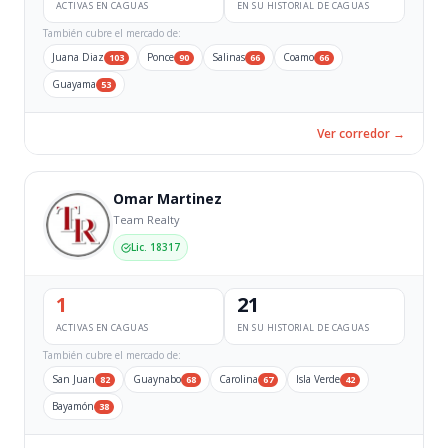
ACTIVAS EN CAGUAS
EN SU HISTORIAL DE CAGUAS
También cubre el mercado de:
Juana Diaz
Ponce
Salinas
Coamo
103
90
66
66
Guayama
53
Ver corredor →
Omar Martinez
Team Realty
Lic. 18317
1
21
ACTIVAS EN CAGUAS
EN SU HISTORIAL DE CAGUAS
También cubre el mercado de:
San Juan
Guaynabo
Carolina
Isla Verde
82
68
67
42
Bayamón
38