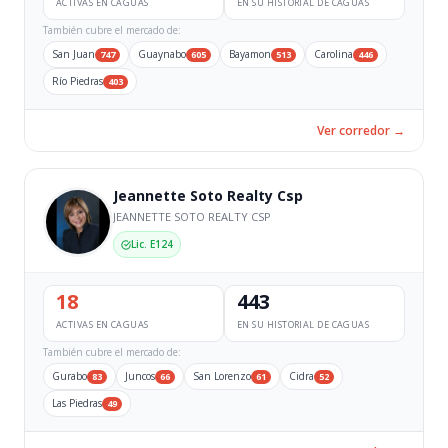
ACTIVAS EN CAGUAS
EN SU HISTORIAL DE CAGUAS
También cubre el mercado de:
San Juan
Guaynabo
Bayamon
Carolina
747
605
513
446
Río Piedras
403
Ver corredor →
Jeannette Soto Realty Csp
JEANNETTE SOTO REALTY CSP
Lic. E124
18
443
ACTIVAS EN CAGUAS
EN SU HISTORIAL DE CAGUAS
También cubre el mercado de:
Gurabo
Juncos
San Lorenzo
Cidra
83
66
61
52
Las Piedras
49