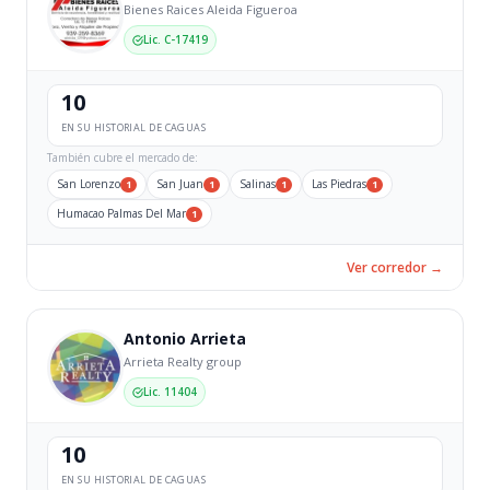
Bienes Raices Aleida Figueroa
Lic. C-17419
10
EN SU HISTORIAL DE CAGUAS
También cubre el mercado de:
San Lorenzo
San Juan
Salinas
Las Piedras
1
1
1
1
Humacao Palmas Del Mar
1
Ver corredor →
Antonio Arrieta
Arrieta Realty group
Lic. 11404
10
EN SU HISTORIAL DE CAGUAS