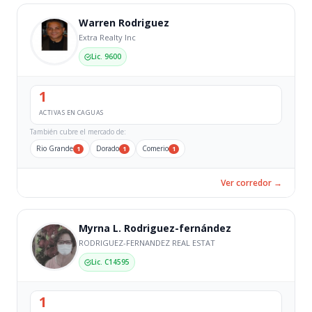
Warren Rodriguez
Extra Realty Inc
Lic. 9600
1
ACTIVAS EN CAGUAS
También cubre el mercado de:
Rio Grande
Dorado
Comerio
1
1
1
Ver corredor →
Myrna L. Rodriguez-fernández
RODRIGUEZ-FERNANDEZ REAL ESTAT
Lic. C14595
1