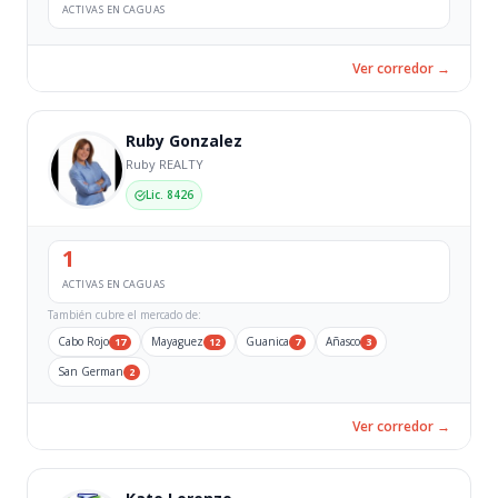
ACTIVAS EN CAGUAS
Ver corredor →
Ruby Gonzalez
Ruby REALTY
Lic. 8426
1
ACTIVAS EN CAGUAS
También cubre el mercado de:
Cabo Rojo
Mayaguez
Guanica
Añasco
17
12
7
3
San German
2
Ver corredor →