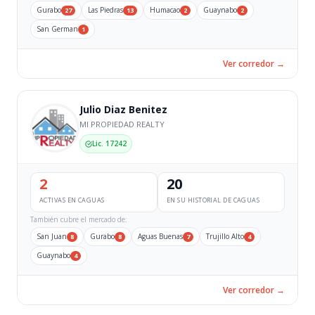
Gurabo
Las Piedras
Humacao
Guaynabo
27
13
2
2
San German
1
Ver corredor →
Julio Diaz Benitez
MI PROPIEDAD REALTY
Lic. 17242
2
20
ACTIVAS EN CAGUAS
EN SU HISTORIAL DE CAGUAS
También cubre el mercado de:
San Juan
Gurabo
Aguas Buenas
Trujillo Alto
8
8
7
4
Guaynabo
4
Ver corredor →