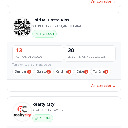
Ver corredor →
Enid M. Cotto Rios
VIP REALTY - TRABAJANDO PARA T
Lic. C-18271
13
20
ACTIVAS EN CAGUAS
EN SU HISTORIAL DE CAGUAS
También cubre el mercado de:
San Juan
Gurabo
Carolina
Ceiba
Toa Baja
4
3
3
2
1
Ver corredor →
Realty City
REALTY CITY GROUP
Lic. E-361