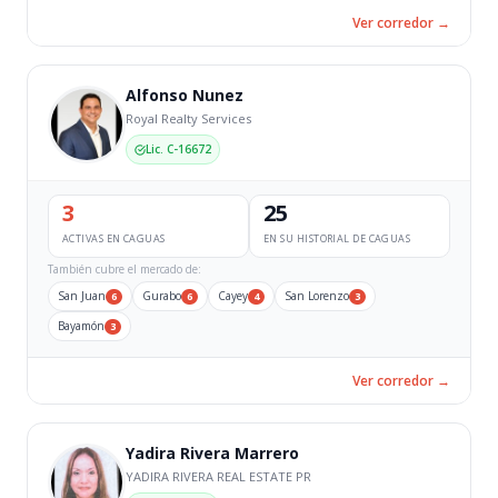
Ver corredor →
Alfonso Nunez
Royal Realty Services
Lic. C-16672
3
25
ACTIVAS EN CAGUAS
EN SU HISTORIAL DE CAGUAS
También cubre el mercado de:
San Juan
Gurabo
Cayey
San Lorenzo
6
6
4
3
Bayamón
3
Ver corredor →
Yadira Rivera Marrero
YADIRA RIVERA REAL ESTATE PR