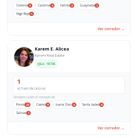
Comerío
Carolina
Hatillo
Guaynabo
5
4
2
2
Vega Baja
1
Ver corredor →
Karem E. Alicea
Karem Real Estate
Lic. 18745
1
ACTIVAS EN CAGUAS
También cubre el mercado de:
Ponce
Coamo
Juana Díaz
Santa Isabel
29
8
6
4
Salinas
1
Ver corredor →