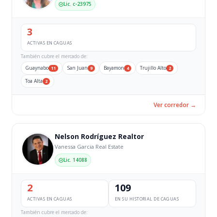
Lic. c-23975
3
ACTIVAS EN CAGUAS
También cubre el mercado de:
Guaynabo
San Juan
Bayamon
Trujillo Alto
11
9
4
2
Toa Alta
2
Ver corredor →
Nelson Rodríguez Realtor
Vanessa Garcia Real Estate
Lic. 14088
2
109
ACTIVAS EN CAGUAS
EN SU HISTORIAL DE CAGUAS
También cubre el mercado de: