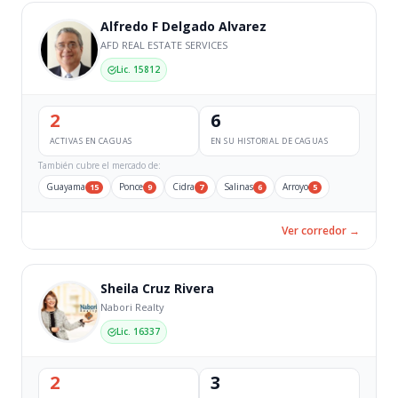
Alfredo F Delgado Alvarez
AFD REAL ESTATE SERVICES
Lic. 15812
2
6
ACTIVAS EN CAGUAS
EN SU HISTORIAL DE CAGUAS
También cubre el mercado de:
Guayama
Ponce
Cidra
Salinas
Arroyo
15
9
7
6
5
Ver corredor →
Sheila Cruz Rivera
Nabori Realty
Lic. 16337
2
3