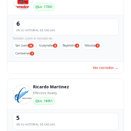
Lic. 17361
6
EN SU HISTORIAL DE CAGUAS
También cubre el mercado de:
San Juan
Guaynabo
Bayamón
Yabucoa
26
8
4
3
Canovanas
3
Ver corredor →
Ricardo Martinez
Effective Realty
Lic. 18051
5
EN SU HISTORIAL DE CAGUAS