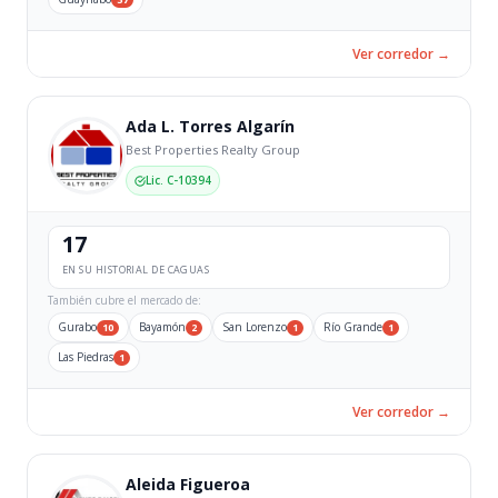
Ver corredor →
Ada L. Torres Algarín
Best Properties Realty Group
Lic. C-10394
17
EN SU HISTORIAL DE CAGUAS
También cubre el mercado de:
Gurabo
Bayamón
San Lorenzo
Río Grande
10
2
1
1
Las Piedras
1
Ver corredor →
Aleida Figueroa