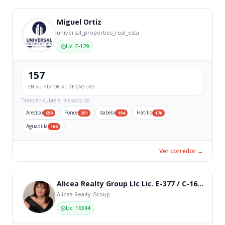
Miguel Ortiz
universal_properties_real_esta
Lic. E-129
157
EN SU HISTORIAL DE CAGUAS
También cubre el mercado de:
Arecibo
Ponce
Isabela
Hatillo
550
251
194
176
Aguadilla
166
Ver corredor →
Alicea Realty Group Llc Lic. E-377 / C-16344
Alicea Realty Group
Lic. 16344