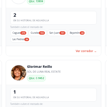
Lic. 13804
2
EN SU HISTORIAL DE AGUADILLA
También cubre el mercado de:
Caguas
Gurabo
San Juan
Bayamón
272
102
101
44
Las Piedras
36
Ver corredor →
Glorimar Reillo
SOL DE LUNA REAL ESTATE
Lic. C-9452
1
EN SU HISTORIAL DE AGUADILLA
También cubre el mercado de: