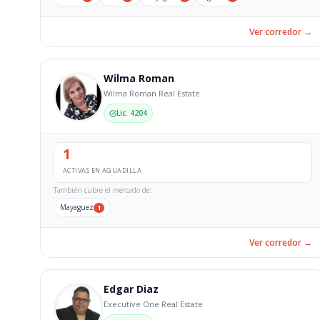
Ver corredor →
Wilma Roman
Wilma Roman Real Estate
Lic. 4204
1
ACTIVAS EN AGUADILLA
También cubre el mercado de:
Mayaguez
1
Ver corredor →
Edgar Diaz
Executive One Real Estate