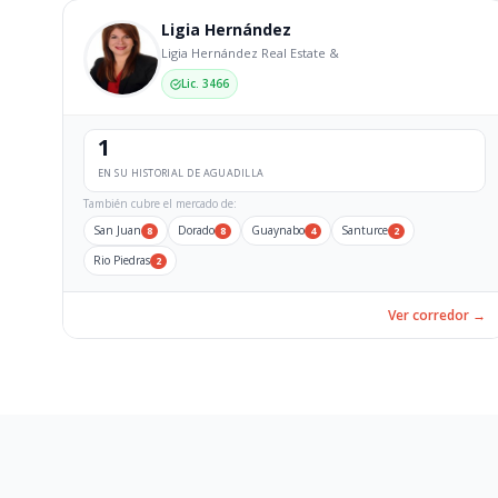
Ligia Hernández
Ligia Hernández Real Estate &
Lic. 3466
1
EN SU HISTORIAL DE AGUADILLA
También cubre el mercado de:
San Juan
Dorado
Guaynabo
Santurce
8
8
4
2
Rio Piedras
2
Ver corredor →