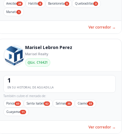
Arecibo
Hatillo
Barceloneta
Quebradillas
28
5
5
3
Manati
1
Ver corredor →
Marisel Lebron Perez
Marisel Realty
Lic. C16421
1
EN SU HISTORIAL DE AGUADILLA
También cubre el mercado de:
Ponce
Santa Isabel
Salinas
Coamo
63
62
35
33
Guayama
11
Ver corredor →