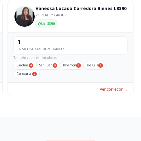
Vanessa Lozada Corredora Bienes L8390
VL REALTY GROUP
Lic. 8390
1
EN SU HISTORIAL DE AGUADILLA
También cubre el mercado de:
Carolina
San Juan
Bayamon
Toa Baja
6
5
5
3
Canovanas
2
Ver corredor →