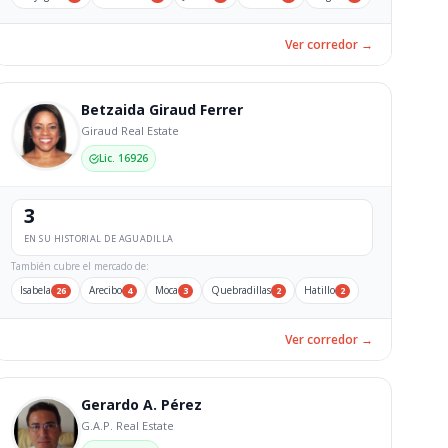
Ver corredor →
Betzaida Giraud Ferrer
Giraud Real Estate
Lic. 16926
3
EN SU HISTORIAL DE AGUADILLA
También cubre el mercado de:
Isabela
Arecibo
Moca
Quebradillas
Hatillo
26
4
3
2
2
Ver corredor →
Gerardo A. Pérez
G.A.P. Real Estate