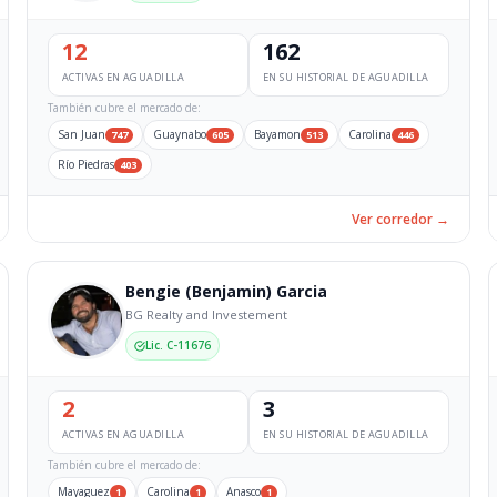
12
162
ACTIVAS EN AGUADILLA
EN SU HISTORIAL DE AGUADILLA
También cubre el mercado de:
San Juan
Guaynabo
Bayamon
Carolina
747
605
513
446
Río Piedras
403
Ver corredor →
Bengie (Benjamin) Garcia
BG Realty and Investement
Lic. C-11676
2
3
ACTIVAS EN AGUADILLA
EN SU HISTORIAL DE AGUADILLA
También cubre el mercado de:
Mayaguez
Carolina
Anasco
1
1
1