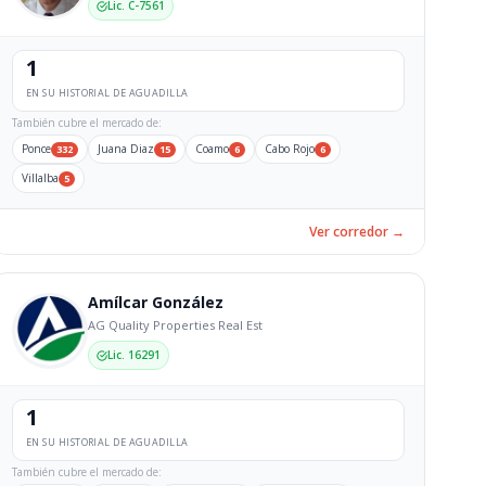
Lic. C-7561
1
EN SU HISTORIAL DE AGUADILLA
También cubre el mercado de:
Ponce
Juana Diaz
Coamo
Cabo Rojo
332
15
6
6
Villalba
5
Ver corredor →
Amílcar González
AG Quality Properties Real Est
Lic. 16291
1
EN SU HISTORIAL DE AGUADILLA
También cubre el mercado de: