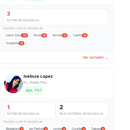
3
ACTIVAS EN AGUADILLA
También cubre el mercado de:
Juana Diaz
Ponce
Salinas
Coamo
103
90
66
66
Guayama
53
Ver corredor →
Ivelisse Lopez
R.L. Realty Plus
Lic. 7137
1
2
ACTIVAS EN AGUADILLA
EN SU HISTORIAL DE AGUADILLA
También cubre el mercado de:
Mayagüez
Las Piedras
Juncos
Gurabo
Caguas
7
2
2
2
2