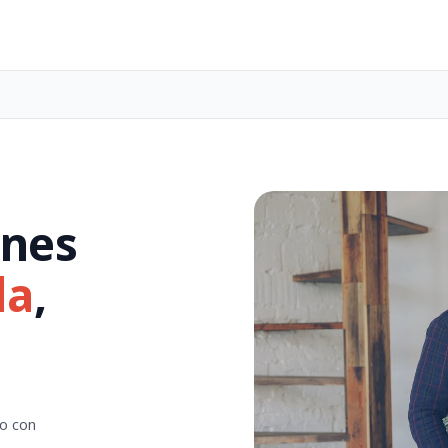
enes
la
,
to con