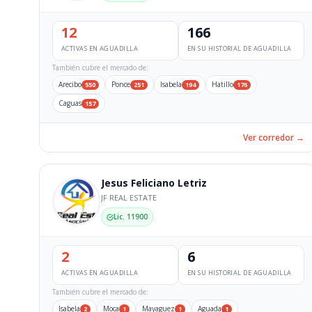
12
166
ACTIVAS EN AGUADILLA
EN SU HISTORIAL DE AGUADILLA
También cubre el mercado de:
Arecibo
Ponce
Isabela
Hatillo
550
251
194
176
Caguas
157
Ver corredor →
Jesus Feliciano Letriz
JF REAL ESTATE
Lic. 11900
2
6
ACTIVAS EN AGUADILLA
EN SU HISTORIAL DE AGUADILLA
También cubre el mercado de:
Isabela
Moca
Mayaguez
Aguada
2
1
1
1