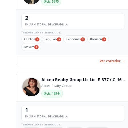
Lic. 5675
2
EN SU HISTORIAL DE AGUADILLA
También cubre el mercado de:
Carolina
San Juan
Canovanas
Bayamon
6
5
5
5
Toa Alta
2
Ver corredor →
Alicea Realty Group Llc Lic. E-377 / C-16344
Alicea Realty Group
Lic. 16344
1
EN SU HISTORIAL DE AGUADILLA
También cubre el mercado de: