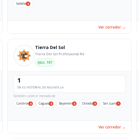
Isabela
4
Ver corredor →
Tierra Del Sol
Tierra Del Sol Professional Re
Lic. 107
1
EN SU HISTORIAL DE AGUADILLA
También cubre el mercado de:
Carolina
Caguas
Bayamón
Dorado
San Juan
4
4
4
3
1
Ver corredor →