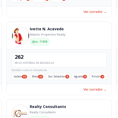
Ver corredor →
Ivette N. Acevedo
Atlantic Properties Realty
Lic. 11358
262
EN SU HISTORIAL DE AGUADILLA
También cubre el mercado de:
Isabela
Moca
San Sebastián
Aguada
Rincón
57
22
9
9
4
Ver corredor →
Realty Consultants
Realty Consultants