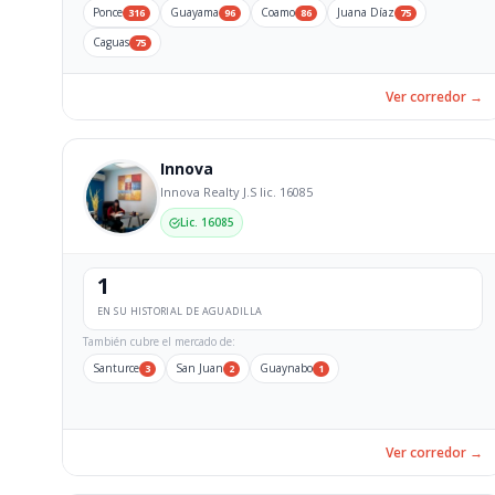
Ponce
Guayama
Coamo
Juana Díaz
316
96
86
75
Caguas
75
Ver corredor →
Innova
Innova Realty J.S lic. 16085
Lic. 16085
1
EN SU HISTORIAL DE AGUADILLA
También cubre el mercado de:
Santurce
San Juan
Guaynabo
3
2
1
Ver corredor →