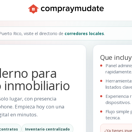
uerto Rico, visite el directorio de
corredores locales
.
Que incluy
Panel adminis
erno para
rapidamente
 inmobiliario
Herramienta
listados clave
Experiencia 
solo lugar, con presencia
dispositivos.
tphone. Empieza hoy con una
Flujo simple 
gital en minutos.
tecnica.
 contratos
Inventario centralizado
¿Ya tienes inv