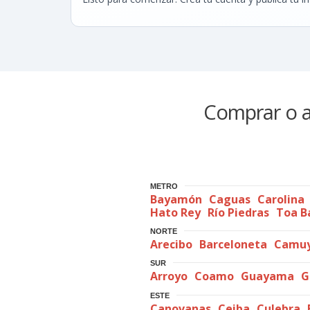
Comprar o al
METRO
Bayamón
Caguas
Carolina
Hato Rey
Río Piedras
Toa B
NORTE
Arecibo
Barceloneta
Camu
SUR
Arroyo
Coamo
Guayama
G
ESTE
Canovanas
Ceiba
Culebra