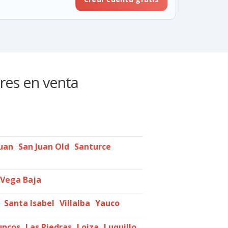
ares en venta
Juan
San Juan Old
Santurce
Vega Baja
Santa Isabel
Villalba
Yauco
uncos
Las Piedras
Loiza
Luquillo