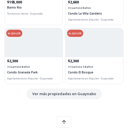
$195,000
$2,600
Barrio Rio
3 Cuartos
2 Baños
Condo La Villa Gardens
Terreno en Venta · Guaynabo
Apartamento en Alquiler · Guaynabo
ALQUILER
ALQUILER
$2,300
$2,300
3 Cuartos
2 Baños
3 Cuartos
2.5 Baños
Condo Granada Park
Condo El Bosque
Apartamento en Alquiler · Guaynabo
Apartamento en Alquiler · Guaynabo
Ver más propiedades en Guaynabo