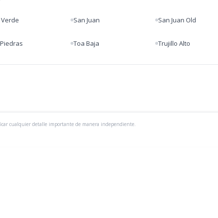
a Verde
San Juan
San Juan Old
 Piedras
Toa Baja
Trujillo Alto
ficar cualquier detalle importante de manera independiente.