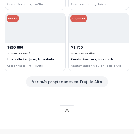
Casa en Venta · Trujillo Alto
Casa en Venta · Trujillo Alto
VENTA
ALQUILER
$850,000
$1,700
4 Cuartos
3.5 Baños
3 Cuartos
2 Baños
Urb. Valle San Juan, Encantada
Condo Aventura, Encantada
Casa en Venta · Trujillo Alto
Apartamento en Alquiler · Trujillo Alto
Ver más propiedades en Trujillo Alto