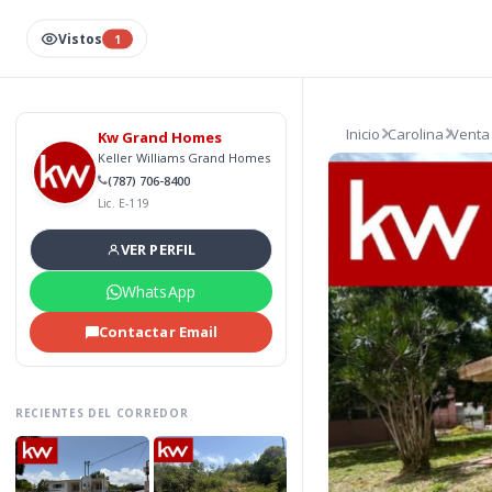
Vistos
1
Inicio
Carolina
Venta
Kw Grand Homes
Keller Williams Grand Homes
(787) 706-8400
Lic. E-119
VER PERFIL
WhatsApp
Contactar Email
RECIENTES DEL CORREDOR