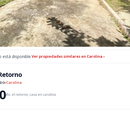
 está disponible.
Ver propiedades similares en Carolina ›
 Retorno
Carolina
ADO
●
0
Bo. el retorno, casa en carolina