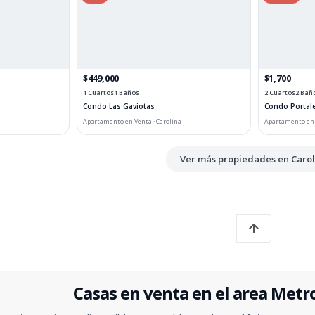
$449,000
$1,700
1 Cuartos
1 Baños
2 Cuartos
2 Bañ
Condo Las Gaviotas
Condo Portale
Apartamento en Venta · Carolina
Apartamento en A
Ver más propiedades en Carol
Casas en venta en el area Metr