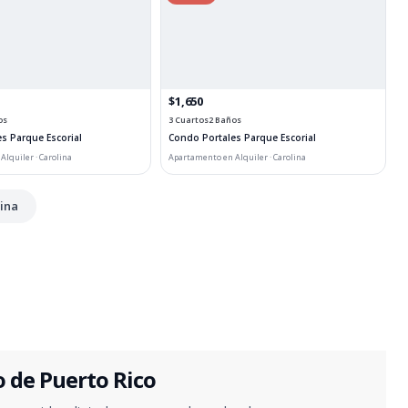
$1,650
os
3 Cuartos
2 Baños
s Parque Escorial
Condo Portales Parque Escorial
lquiler · Carolina
Apartamento en Alquiler · Carolina
ina
o de Puerto Rico