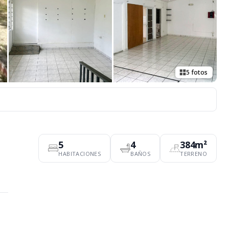
5 fotos
5
4
384m²
HABITACIONES
BAÑOS
TERRENO