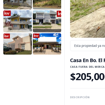
$195,000
$35,000
Barceloneta · Venta
Florida · Venta
$170,000
$315,000
Barranquitas · Venta
Barceloneta · Venta
Esta propiedad ya no
$375,000
$120,000
Casa En Bo. El
Bayamón · Venta
Coamo · Venta
CASA FUERA DEL MERC
$205,00
DESCRIPCIÓN