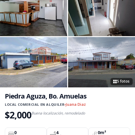
5 fotos
Piedra Aguza, Bo. Amuelas
Juana Diaz
LOCAL COMERCIAL EN ALQUILER
●
$2,000
Buena localización, remodelado
0
4
0m²