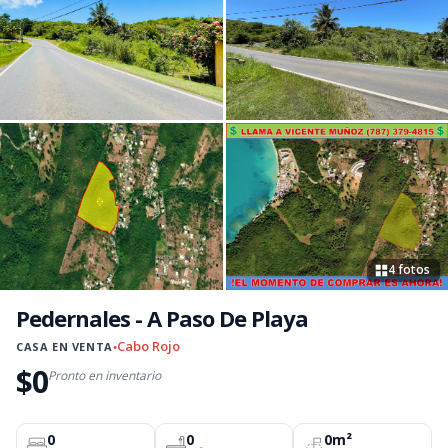
4 fotos
Pedernales - A Paso De Playa
Cabo Rojo
CASA EN VENTA
●
$0
Pronto en inventario
0
0
0m²