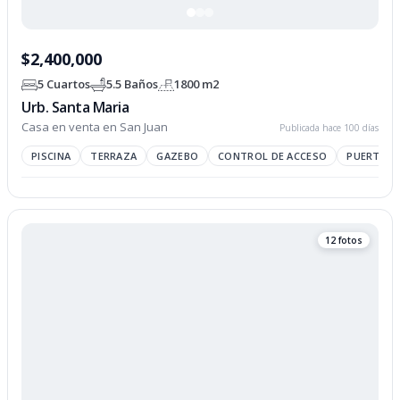
$2,400,000
5 Cuartos
5.5 Baños
1800 m2
Urb. Santa Maria
Casa en venta en San Juan
Publicada hace 100 días
PISCINA
TERRAZA
GAZEBO
CONTROL DE ACCESO
PUERTA D
12 fotos