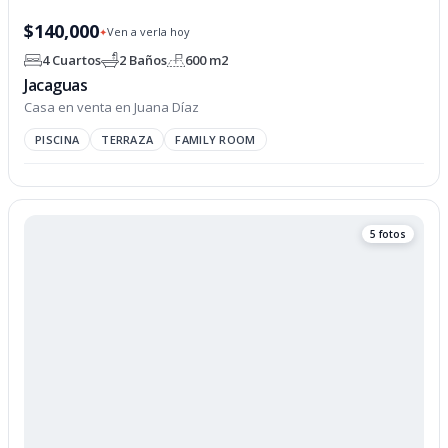
PROPIEDAD OPCIONADA
$140,000
Ven a verla hoy
✦
4 Cuartos
2 Baños
600 m2
Jacaguas
Casa en venta en Juana Díaz
PISCINA
TERRAZA
FAMILY ROOM
5 fotos