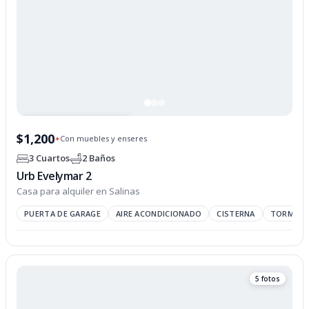
PROPIEDAD OPCIONADA
$1,200
Con muebles y enseres
✦
3 Cuartos
2 Baños
Urb Evelymar 2
Casa para alquiler en Salinas
PUERTA DE GARAGE
AIRE ACONDICIONADO
CISTERNA
TORMENTE
5 fotos