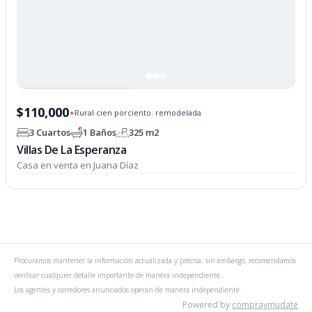
PROPIEDAD OPCIONADA
$110,000
Rural cien porciento. remodelada
✦
3 Cuartos
1 Baños
325 m2
Villas De La Esperanza
Casa en venta en Juana Díaz
Procuramos mantener la información actualizada y precisa; sin embargo, recomendamos
verificar cualquier detalle importante de manera independiente.
Los agentes y corredores anunciados operan de manera independiente.
Powered by
compraymudate