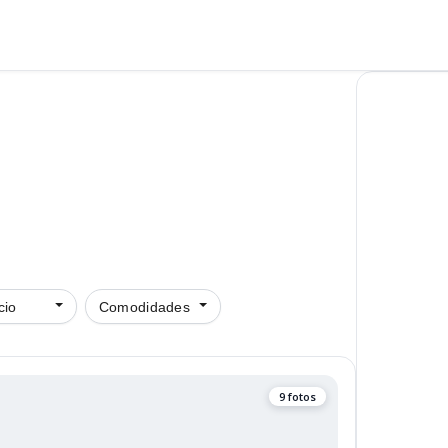
cio
Comodidades
9 fotos