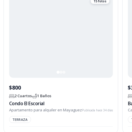
15 fotos
$800
$
2 Cuartos
1 Baños
Condo El Escorial
Ba
Apartamento para alquiler en Mayaguez
Ca
Publicada hace 34 días
TERRAZA