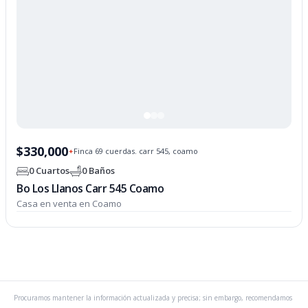
$330,000
Finca 69 cuerdas. carr 545, coamo
✦
0 Cuartos
0 Baños
Bo Los Llanos Carr 545 Coamo
Casa en venta en Coamo
Procuramos mantener la información actualizada y precisa; sin embargo, recomendamos