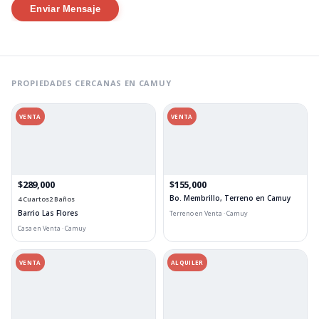
Enviar Mensaje
PROPIEDADES CERCANAS EN CAMUY
VENTA
VENTA
$289,000
$155,000
Bo. Membrillo, Terreno en Camuy
4 Cuartos
2 Baños
Barrio Las Flores
Terreno en Venta · Camuy
Casa en Venta · Camuy
VENTA
ALQUILER