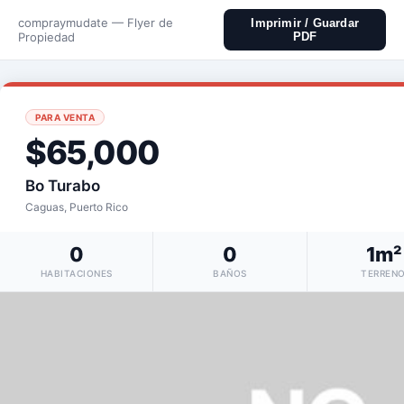
compraymudate — Flyer de
Imprimir / Guardar
Propiedad
PDF
PARA VENTA
$65,000
Bo Turabo
Caguas, Puerto Rico
0
0
1m²
HABITACIONES
BAÑOS
TERREN